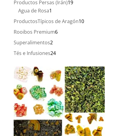
19
Productos Persas (Irán)
19
1
productos
Agua de Rosa
1
producto
10
ProductosTípicos de Aragón
10
productos
6
Rooibos Premium
6
productos
2
Superalimentos
2
productos
24
Tés e Infusiones
24
productos