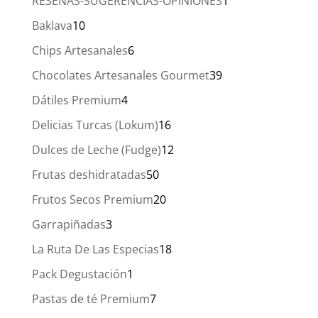
1
RESEÑAS-SUGERENCIAS-OPINIONES
1
producto
10
Baklava
10
productos
6
Chips Artesanales
6
productos
39
Chocolates Artesanales Gourmet
39
productos
4
Dátiles Premium
4
productos
16
Delicias Turcas (Lokum)
16
productos
12
Dulces de Leche (Fudge)
12
productos
50
Frutas deshidratadas
50
productos
20
Frutos Secos Premium
20
productos
3
Garrapiñadas
3
productos
18
La Ruta De Las Especias
18
productos
1
Pack Degustación
1
producto
7
Pastas de té Premium
7
productos