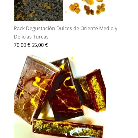
Pack Degustación Dulces de Oriente Medio y
Delicias Turcas
El
El
70,00
€
55,00
€
precio
precio
original
actual
era:
es:
70,00 €.
55,00 €.