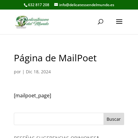
632 817 208
info@delicatessendelmundo.es
Página de MailPoet
por
|
Dic 18, 2024
[mailpoet_page]