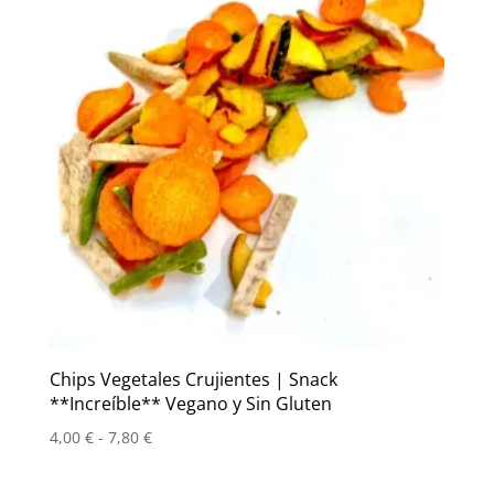
hasta
6,50 €
Chips Vegetales Crujientes | Snack
**Increíble** Vegano y Sin Gluten
Rango
4,00
€
-
7,80
€
de
precios: