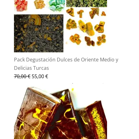
Pack Degustación Dulces de Oriente Medio y
Delicias Turcas
El
El
70,00
€
55,00
€
precio
precio
original
actual
era:
es:
70,00 €.
55,00 €.