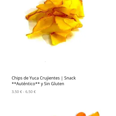
Chips de Yuca Crujientes | Snack
**Auténtico** y Sin Gluten
Rango
3,50
€
-
6,50
€
de
precios:
desde
3,50 €