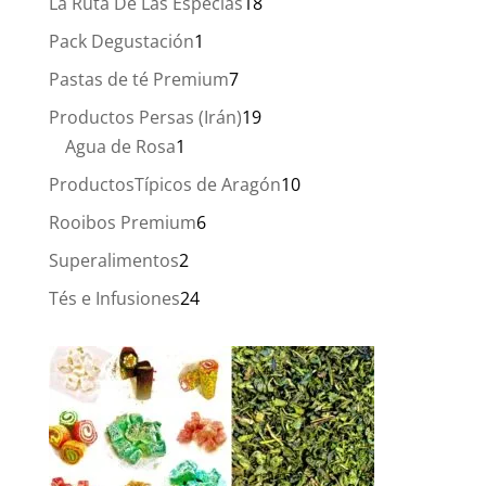
18
La Ruta De Las Especias
18
productos
1
Pack Degustación
1
producto
7
Pastas de té Premium
7
productos
19
Productos Persas (Irán)
19
1
productos
Agua de Rosa
1
producto
10
ProductosTípicos de Aragón
10
productos
6
Rooibos Premium
6
productos
2
Superalimentos
2
productos
24
Tés e Infusiones
24
productos