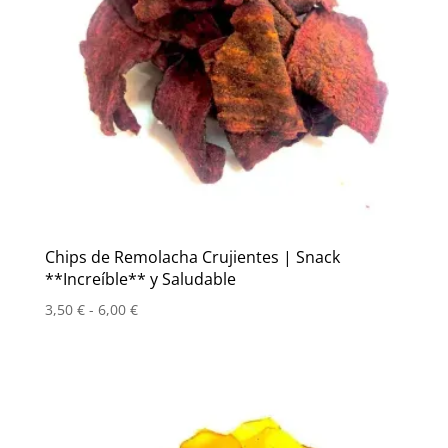
Chips de Remolacha Crujientes | Snack
**Increíble** y Saludable
Rango
3,50
€
-
6,00
€
de
precios:
desde
3,50 €
hasta
6,00 €