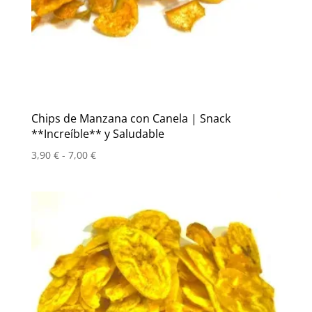
Chips de Manzana con Canela | Snack
**Increíble** y Saludable
Rango
3,90
€
-
7,00
€
de
precios:
desde
3,90 €
hasta
7,00 €