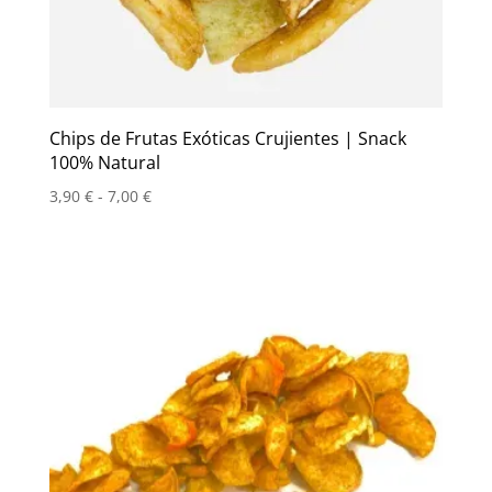
Chips de Frutas Exóticas Crujientes | Snack
100% Natural
Rango
3,90
€
-
7,00
€
de
precios:
desde
3,90 €
hasta
7,00 €