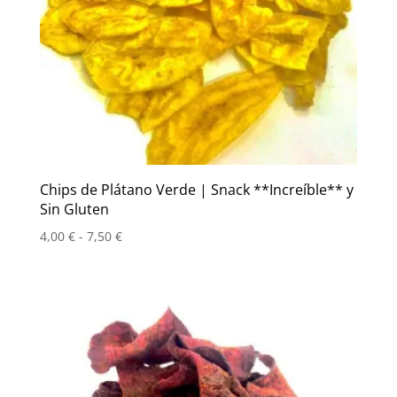
Chips de Plátano Verde | Snack **Increíble** y
Sin Gluten
Rango
4,00
€
-
7,50
€
de
precios:
desde
4,00 €
hasta
7,50 €