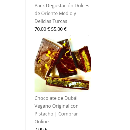
Pack Degustación Dulces
de Oriente Medio y
Delicias Turcas
El
El
70,00
€
55,00
€
precio
precio
original
actual
era:
es:
70,00 €.
55,00 €.
Chocolate de Dubái
Vegano Original con
Pistacho | Comprar
Online
7,00
€