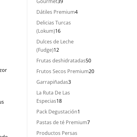
39
Gourmet
39
productos
4
Dátiles Premium
4
productos
Delicias Turcas
16
(Lokum)
16
productos
Dulces de Leche
12
(Fudge)
12
productos
50
Frutas deshidratadas
50
productos
zor
20
Frutos Secos Premium
20
productos
3
Garrapiñadas
3
productos
La Ruta De Las
18
Especias
18
us
productos
1
Pack Degustación
1
producto
7
Pastas de té Premium
7
productos
Productos Persas