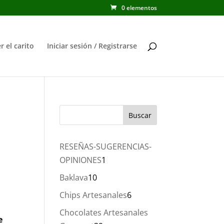
0 elementos
r el carito
Iniciar sesión / Registrarse
RESEÑAS-SUGERENCIAS-
1
OPINIONES
1
producto
10
Baklava
10
productos
6
Chips Artesanales
6
productos
Chocolates Artesanales
e