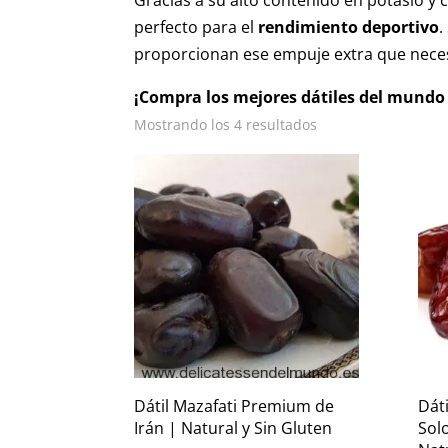
Gracias a su alto contenido en potasio y 
perfecto para el
rendimiento deportivo
.
proporcionan ese empuje extra que neces
¡Compra los mejores dátiles del mundo 
Mostrando los 4 resultados
Dátil Mazafati Premium de
Dát
Irán | Natural y Sin Gluten
Sol