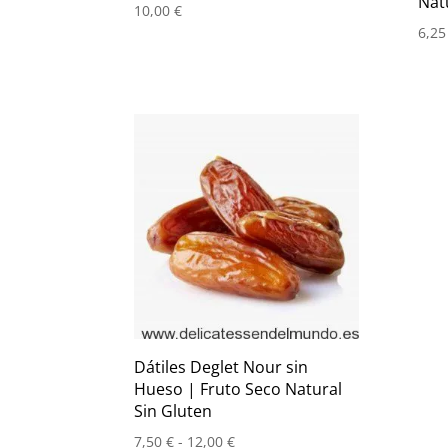
Nat
10,00
€
6,2
Dátiles Deglet Nour sin
Hueso | Fruto Seco Natural
Sin Gluten
Rango
7,50
€
-
12,00
€