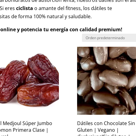
carbohidratos de absorción lenta, nuestros dátiles son el al
 Si eres
ciclista
o amante del fitness, los dátiles te
itas de forma 100% natural y saludable.
online y potencia tu energía con calidad premium!
il Medjoul Súper Jumbo
Dátiles con Chocolate Sin
omon Primera Clase |
Gluten | Vegano |