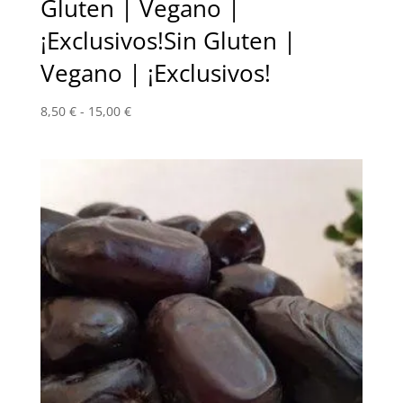
Gluten | Vegano |
¡Exclusivos!Sin Gluten |
Vegano | ¡Exclusivos!
Rango
8,50
€
-
15,00
€
de
precios:
desde
8,50 €
hasta
15,00 €