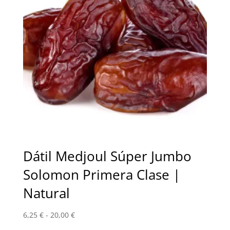
Dátil Medjoul Súper Jumbo
Solomon Primera Clase |
Natural
Rango
6,25
€
-
20,00
€
de