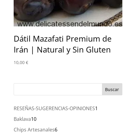
Dátil Mazafati Premium de
Irán | Natural y Sin Gluten
10,00
€
1
RESEÑAS-SUGERENCIAS-OPINIONES
1
producto
10
Baklava
10
productos
6
Chips Artesanales
6