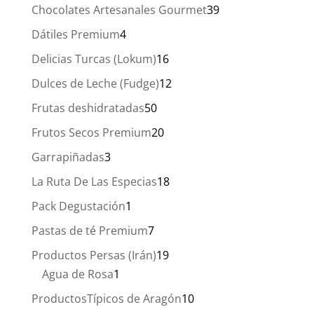
productos
39
Chocolates Artesanales Gourmet
39
productos
4
Dátiles Premium
4
productos
16
Delicias Turcas (Lokum)
16
productos
12
Dulces de Leche (Fudge)
12
productos
50
Frutas deshidratadas
50
productos
20
Frutos Secos Premium
20
productos
3
Garrapiñadas
3
productos
18
La Ruta De Las Especias
18
productos
1
Pack Degustación
1
producto
7
Pastas de té Premium
7
productos
19
Productos Persas (Irán)
19
1
productos
Agua de Rosa
1
producto
10
ProductosTípicos de Aragón
10