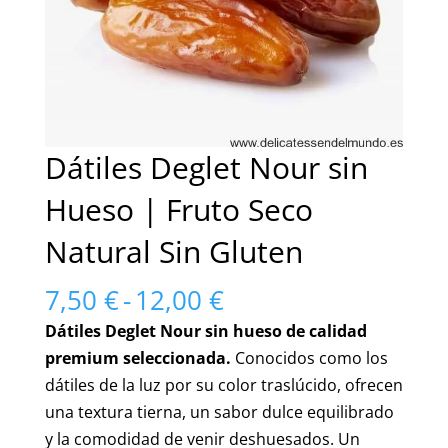
Dátiles Deglet Nour sin
Hueso | Fruto Seco
Natural Sin Gluten
Rango
7,50
€
-
12,00
€
de
Dátiles Deglet Nour sin hueso de calidad
precios:
premium seleccionada.
Conocidos como los
desde
dátiles de la luz por su color traslúcido, ofrecen
7,50 €
una textura tierna, un sabor dulce equilibrado
hasta
y la comodidad de venir deshuesados. Un