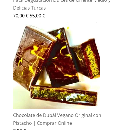
Pack Degustación Dulces de Oriente Medio y
Delicias Turcas
El
El
70,00
€
55,00
€
precio
precio
original
actual
era:
es:
70,00 €.
55,00 €.
Chocolate de Dubái Vegano Original con
Pistacho | Comprar Online