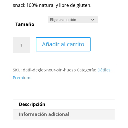
12,00 €
snack 100% natural y libre de gluten.
Tamaño
Dátiles
Añadir al carrito
Deglet
Nour
sin
SKU:
datil-deglet-nour-sin-hueso
Categoría:
Dátiles
Hueso
Premium
|
Fruto
Seco
Natural
Descripción
Sin
Información adicional
Gluten
cantidad