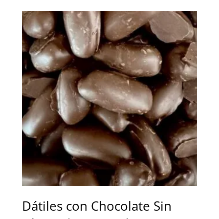
precios:
desde
6,25 €
hasta
20,00 €
Dátiles con Chocolate Sin