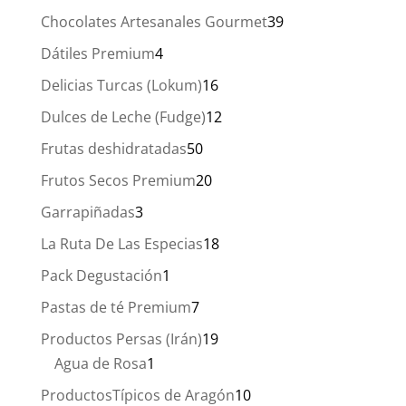
productos
39
Chocolates Artesanales Gourmet
39
productos
4
Dátiles Premium
4
productos
16
Delicias Turcas (Lokum)
16
productos
12
Dulces de Leche (Fudge)
12
productos
50
Frutas deshidratadas
50
productos
20
Frutos Secos Premium
20
productos
3
Garrapiñadas
3
productos
18
La Ruta De Las Especias
18
productos
1
Pack Degustación
1
producto
7
Pastas de té Premium
7
productos
19
Productos Persas (Irán)
19
1
productos
Agua de Rosa
1
producto
10
ProductosTípicos de Aragón
10