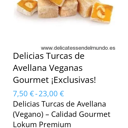
Delicias Turcas de
Avellana Veganas
Gourmet ¡Exclusivas!
Rango
7,50
€
-
23,00
€
de
Delicias Turcas de Avellana
precios:
(Vegano) – Calidad Gourmet
desde
7,50 €
Lokum Premium