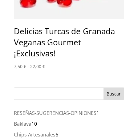
Delicias Turcas de Granada
Veganas Gourmet
¡Exclusivas!
Rango
7,50
€
-
22,00
€
de
precios:
desde
7,50 €
hasta
22,00 €
1
RESEÑAS-SUGERENCIAS-OPINIONES
1
producto
10
Baklava
10
productos
6
Chips Artesanales
6