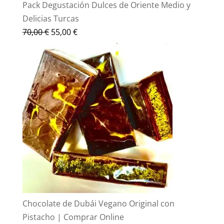
Pack Degustación Dulces de Oriente Medio y
Delicias Turcas
El
El
70,00
€
55,00
€
precio
precio
original
actual
era:
es:
70,00 €.
55,00 €.
Chocolate de Dubái Vegano Original con
Pistacho | Comprar Online