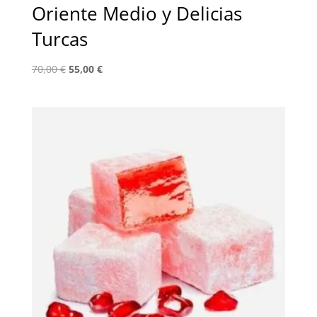
Oriente Medio y Delicias
Turcas
El
El
70,00
€
55,00
€
precio
precio
original
actual
era:
es:
70,00 €.
55,00 €.