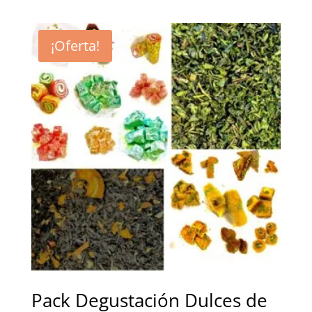
de
precios:
desde
¡Oferta!
7,50 €
hasta
22,00 €
Pack Degustación Dulces de