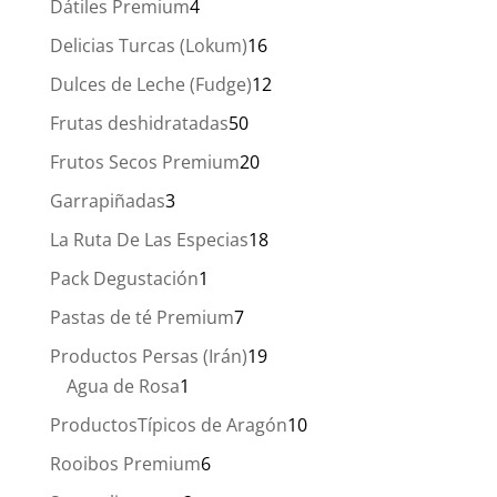
4
Dátiles Premium
4
productos
16
Delicias Turcas (Lokum)
16
productos
12
Dulces de Leche (Fudge)
12
productos
50
Frutas deshidratadas
50
productos
20
Frutos Secos Premium
20
productos
3
Garrapiñadas
3
productos
18
La Ruta De Las Especias
18
productos
1
Pack Degustación
1
producto
7
Pastas de té Premium
7
productos
19
Productos Persas (Irán)
19
1
productos
Agua de Rosa
1
producto
10
ProductosTípicos de Aragón
10
productos
6
Rooibos Premium
6
productos