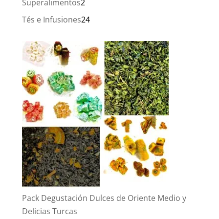
2
Superalimentos
2
productos
24
Tés e Infusiones
24
productos
Pack Degustación Dulces de Oriente Medio y
Delicias Turcas