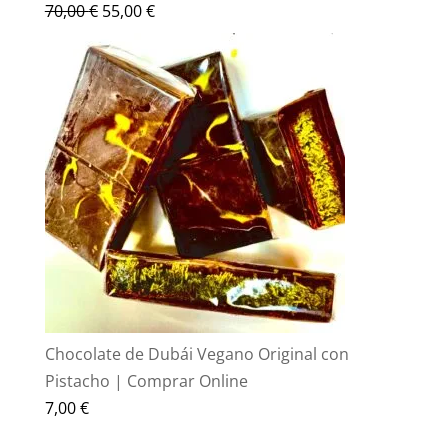
El
El
70,00
€
55,00
€
precio
precio
original
actual
era:
es:
70,00 €.
55,00 €.
Chocolate de Dubái Vegano Original con
Pistacho | Comprar Online
7,00
€