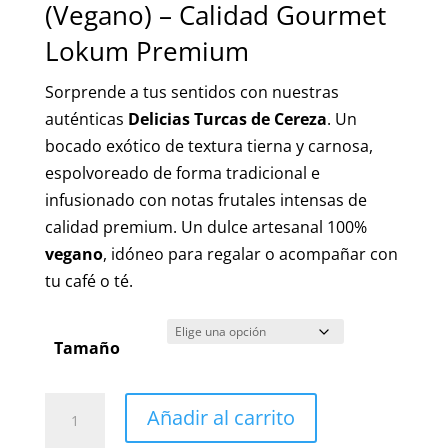
(Vegano) – Calidad Gourmet
desde
6,50 €
Lokum Premium
hasta
Sorprende a tus sentidos con nuestras
15,00 €
auténticas
Delicias Turcas de Cereza
. Un
bocado exótico de textura tierna y carnosa,
espolvoreado de forma tradicional e
infusionado con notas frutales intensas de
calidad premium. Un dulce artesanal 100%
vegano
, idóneo para regalar o acompañar con
tu café o té.
Tamaño
Delicias
Añadir al carrito
Turcas