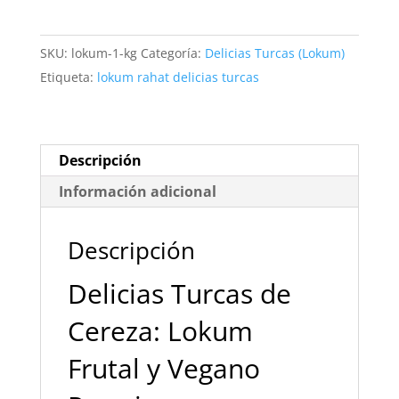
de
Cereza
SKU:
lokum-1-kg
Categoría:
Delicias Turcas (Lokum)
Veganas
Etiqueta:
lokum rahat delicias turcas
Gourmet
¡Exclusivas!
cantidad
Descripción
Información adicional
Descripción
Delicias Turcas de
Cereza: Lokum
Frutal y Vegano