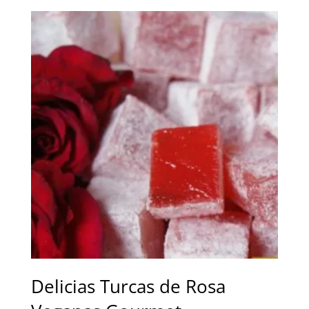
precios:
desde
6,50 €
hasta
15,00 €
Delicias Turcas de Rosa