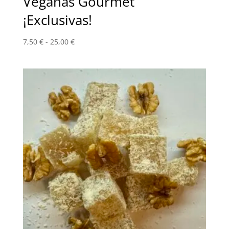
Veganas Gourmet
¡Exclusivas!
Rango
7,50
€
-
25,00
€
de
precios:
desde
7,50 €
hasta
25,00 €