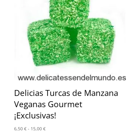
Delicias Turcas de Manzana
Veganas Gourmet
¡Exclusivas!
Rango
6,50
€
-
15,00
€
de