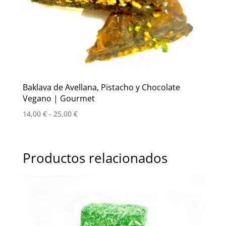
Baklava de Avellana, Pistacho y Chocolate
Vegano | Gourmet
Rango
14,00
€
-
25,00
€
de
precios:
desde
Productos relacionados
14,00 €
hasta
25,00 €