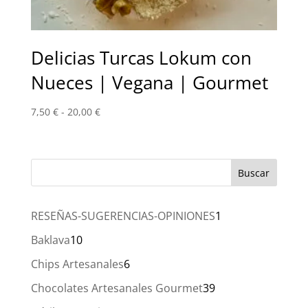
Delicias Turcas Lokum con
Nueces | Vegana | Gourmet
Rango
7,50
€
-
20,00
€
de
precios:
desde
7,50 €
hasta
20,00 €
1
RESEÑAS-SUGERENCIAS-OPINIONES
1
producto
10
Baklava
10
productos
6
Chips Artesanales
6
productos
39
Chocolates Artesanales Gourmet
39
productos