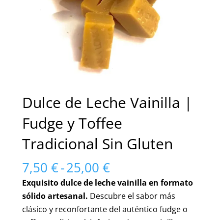
Dulce de Leche Vainilla |
Fudge y Toffee
Tradicional Sin Gluten
Rango
7,50
€
-
25,00
€
de
Exquisito dulce de leche vainilla en formato
precios:
sólido artesanal.
Descubre el sabor más
desde
clásico y reconfortante del auténtico fudge o