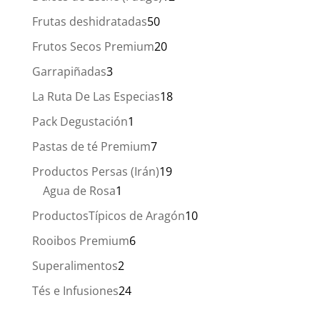
productos
50
Frutas deshidratadas
50
productos
20
Frutos Secos Premium
20
productos
3
Garrapiñadas
3
productos
18
La Ruta De Las Especias
18
productos
1
Pack Degustación
1
producto
7
Pastas de té Premium
7
productos
19
Productos Persas (Irán)
19
1
productos
Agua de Rosa
1
producto
10
ProductosTípicos de Aragón
10
productos
6
Rooibos Premium
6
productos
2
Superalimentos
2
productos
24
Tés e Infusiones
24
productos