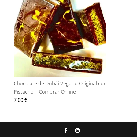
era:
es:
70,00 €.
55,00 €.
Chocolate de Dubái Vegano Original con
Pistacho | Comprar Online
7,00
€