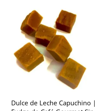
precios:
desde
10,00 €
hasta
15,00 €
Dulce de Leche Capuchino |