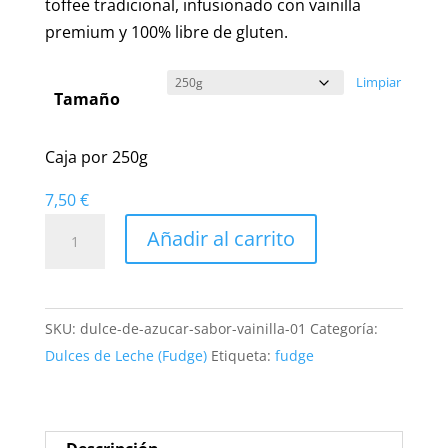
7,50 €
toffee tradicional, infusionado con vainilla
hasta
premium y 100% libre de gluten.
25,00 €
Limpiar
Tamaño
Caja por 250g
7,50
€
Dulce
Añadir al carrito
de
Leche
Vainilla
SKU:
dulce-de-azucar-sabor-vainilla-01
Categoría:
|
Dulces de Leche (Fudge)
Etiqueta:
fudge
Fudge
y
Toffee
Tradicional