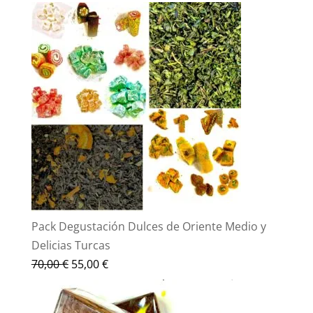
Pack Degustación Dulces de Oriente Medio y
Delicias Turcas
El
El
70,00
€
55,00
€
precio
precio
original
actual