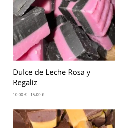
Dulce de Leche Rosa y
Regaliz
Rango
10,00
€
-
15,00
€
de
precios:
desde
10,00 €
hasta