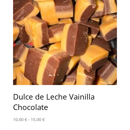
15,00 €
Dulce de Leche Vainilla
Chocolate
Rango
10,00
€
-
15,00
€
de