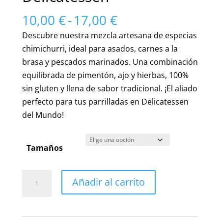
Rango
10,00
€
-
17,00
€
de
Descubre nuestra mezcla artesana de especias
precios:
chimichurri, ideal para asados, carnes a la
desde
brasa y pescados marinados. Una combinación
10,00 €
equilibrada de pimentón, ajo y hierbas, 100%
hasta
sin gluten y llena de sabor tradicional. ¡El aliado
17,00 €
perfecto para tus parrilladas en Delicatessen
del Mundo!
Tamaños
Irresistibles
Añadir al carrito
Especias
Chimichurri
(Sin