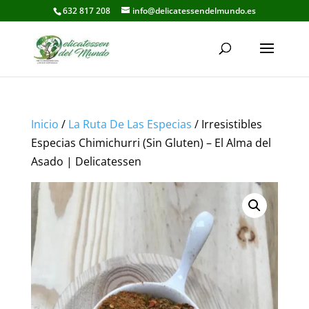
632 817 208
info@delicatessendelmundo.es
Inicio
/
La Ruta De Las Especias
/ Irresistibles
Especias Chimichurri (Sin Gluten) – El Alma del
Asado | Delicatessen