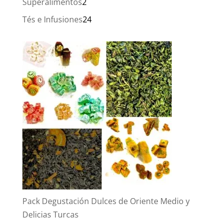
2
Superalimentos
2
productos
24
Tés e Infusiones
24
productos
Pack Degustación Dulces de Oriente Medio y
Delicias Turcas