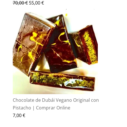
El
El
70,00
€
55,00
€
precio
precio
original
actual
era:
es:
70,00 €.
55,00 €.
Chocolate de Dubái Vegano Original con
Pistacho | Comprar Online
7,00
€