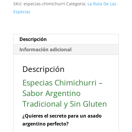
SKU:
especias-chimichurri
Categoría:
La Ruta De Las
Gluten)
Especias
–
El
Alma
del
Descripción
Asado
Información adicional
|
Delicatessen
Descripción
cantidad
Especias Chimichurri –
Sabor Argentino
Tradicional y Sin Gluten
¿Quieres el secreto para un asado
argentino perfecto?