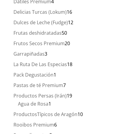
4
Dátiles Premium
4
productos
16
Delicias Turcas (Lokum)
16
productos
12
Dulces de Leche (Fudge)
12
productos
50
Frutas deshidratadas
50
productos
20
Frutos Secos Premium
20
productos
3
Garrapiñadas
3
productos
18
La Ruta De Las Especias
18
productos
1
Pack Degustación
1
producto
7
Pastas de té Premium
7
productos
19
Productos Persas (Irán)
19
1
productos
Agua de Rosa
1
producto
10
ProductosTípicos de Aragón
10
productos
6
Rooibos Premium
6
productos