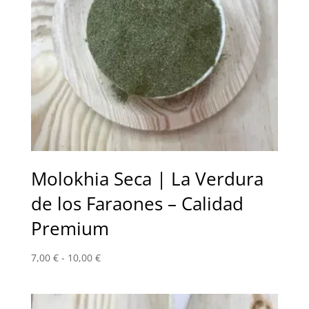
Molokhia Seca | La Verdura
de los Faraones – Calidad
Premium
Rango
7,00
€
-
10,00
€
de
precios:
desde