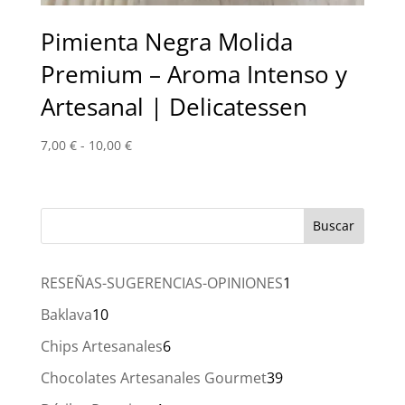
Pimienta Negra Molida
Premium – Aroma Intenso y
Artesanal | Delicatessen
Rango
7,00
€
-
10,00
€
de
precios:
desde
7,00 €
hasta
10,00 €
1
RESEÑAS-SUGERENCIAS-OPINIONES
1
producto
10
Baklava
10
productos
6
Chips Artesanales
6
productos
39
Chocolates Artesanales Gourmet
39
productos