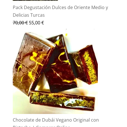
Pack Degustación Dulces de Oriente Medio y
Delicias Turcas
El
El
70,00
€
55,00
€
precio
precio
original
actual
era:
es:
70,00 €.
55,00 €.
Chocolate de Dubái Vegano Original con