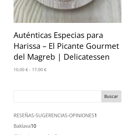
Auténticas Especias para
Harissa – El Picante Gourmet
del Magreb | Delicatessen
Rango
10,00
€
-
17,00
€
de
precios:
desde
10,00 €
hasta
17,00 €
1
RESEÑAS-SUGERENCIAS-OPINIONES
1
producto
10
Baklava
10
productos