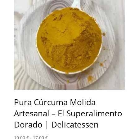
Pura Cúrcuma Molida
Artesanal – El Superalimento
Dorado | Delicatessen
Rango
10,00
€
-
17,00
€