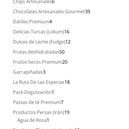
6
Chips Artesanales
6
productos
39
Chocolates Artesanales Gourmet
39
productos
4
Dátiles Premium
4
productos
16
Delicias Turcas (Lokum)
16
productos
12
Dulces de Leche (Fudge)
12
productos
50
Frutas deshidratadas
50
productos
20
Frutos Secos Premium
20
productos
3
Garrapiñadas
3
productos
18
La Ruta De Las Especias
18
productos
1
Pack Degustación
1
producto
7
Pastas de té Premium
7
productos
19
Productos Persas (Irán)
19
1
productos
Agua de Rosa
1
producto