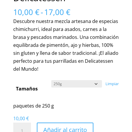
Rango
10,00
€
-
17,00
€
de
Descubre nuestra mezcla artesana de especias
precios:
chimichurri, ideal para asados, carnes a la
desde
brasa y pescados marinados. Una combinación
10,00 €
equilibrada de pimentón, ajo y hierbas, 100%
hasta
sin gluten y llena de sabor tradicional. ¡El aliado
17,00 €
perfecto para tus parrilladas en Delicatessen
del Mundo!
Limpiar
Tamaños
paquetes de 250 g
10,00
€
Irresistibles
Añadir al carrito