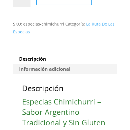
Especias
Chimichurri
(Sin
SKU:
especias-chimichurri
Categoría:
La Ruta De Las
Gluten)
Especias
–
El
Alma
del
Descripción
Asado
Información adicional
|
Delicatessen
Descripción
cantidad
Especias Chimichurri –
Sabor Argentino
Tradicional y Sin Gluten