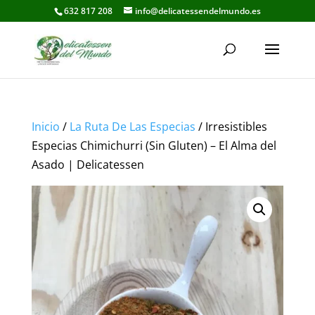
632 817 208
info@delicatessendelmundo.es
Inicio
/
La Ruta De Las Especias
/ Irresistibles
Especias Chimichurri (Sin Gluten) – El Alma del
Asado | Delicatessen