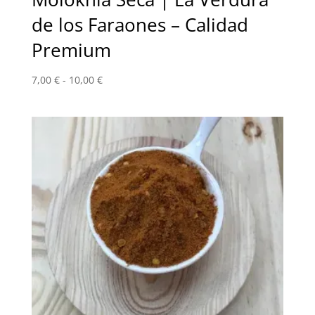
de los Faraones – Calidad
Premium
Rango
7,00
€
-
10,00
€
de
precios:
desde
7,00 €
hasta
10,00 €