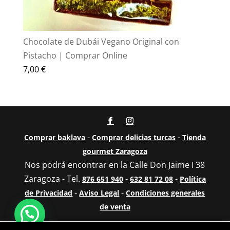
Chocolate de Dubái Vegano Original con
Pistacho | Comprar Online
7,00
€
-
-
Comprar baklava
Comprar delicias turcas
Tienda
gourmet Zaragoza
Nos podrá encontrar en la Calle Don Jaime I 38
Zaragoza - Tel.
-
-
876 651 940
632 81 72 08
Política
-
-
de Privacidad
Aviso Legal
Condiciones generales
de venta