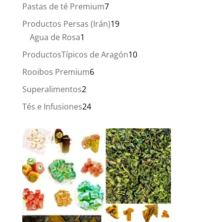
producto
7
Pastas de té Premium
7
productos
19
Productos Persas (Irán)
19
1
productos
Agua de Rosa
1
producto
10
ProductosTípicos de Aragón
10
productos
6
Rooibos Premium
6
productos
2
Superalimentos
2
productos
24
Tés e Infusiones
24
productos