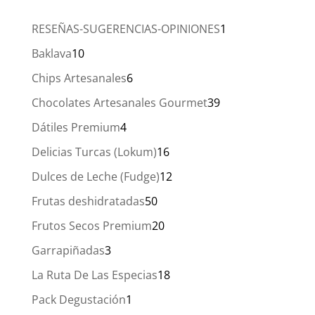
hasta
20,00 €
1
RESEÑAS-SUGERENCIAS-OPINIONES
1
producto
10
Baklava
10
productos
6
Chips Artesanales
6
productos
39
Chocolates Artesanales Gourmet
39
productos
4
Dátiles Premium
4
productos
16
Delicias Turcas (Lokum)
16
productos
12
Dulces de Leche (Fudge)
12
productos
50
Frutas deshidratadas
50
productos
20
Frutos Secos Premium
20
productos
3
Garrapiñadas
3
productos
18
La Ruta De Las Especias
18
productos
1
Pack Degustación
1