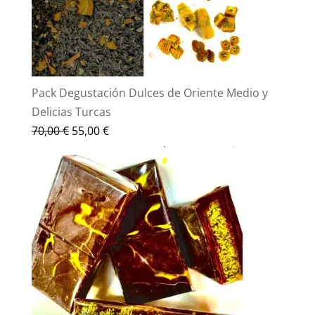
Pack Degustación Dulces de Oriente Medio y
Delicias Turcas
El
El
70,00
€
55,00
€
precio
precio
original
actual
era:
es:
70,00 €.
55,00 €.