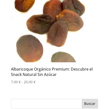
Albaricoque Orgánico Premium: Descubre el
Snack Natural Sin Azúcar
Rango
7,00
€
-
20,00
€
de
precios:
desde
7,00 €