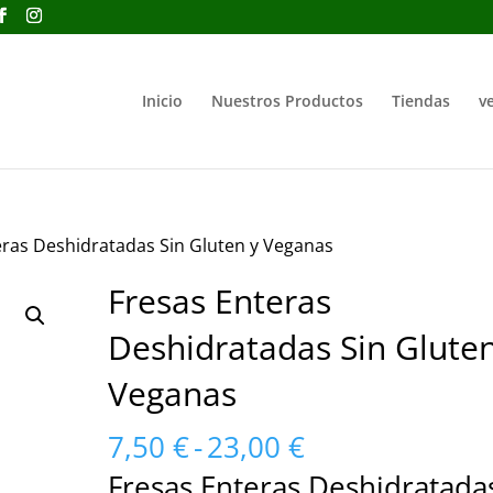
Inicio
Nuestros Productos
Tiendas
ve
eras Deshidratadas Sin Gluten y Veganas
Fresas Enteras
Deshidratadas Sin Gluten
Veganas
Rango
7,50
€
-
23,00
€
de
Fresas Enteras Deshidratada