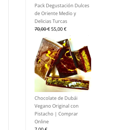
Pack Degustación Dulces
de Oriente Medio y
Delicias Turcas
El
El
70,00
€
55,00
€
precio
precio
original
actual
era:
es:
70,00 €.
55,00 €.
Chocolate de Dubái
Vegano Original con
Pistacho | Comprar
Online
7,00
€