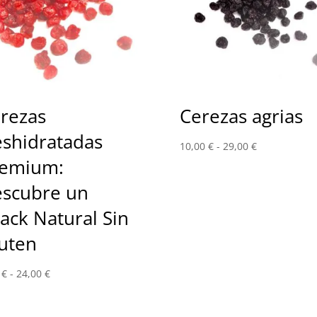
rezas
Cerezas agrias
shidratadas
Rango
10,00
€
-
29,00
€
emium:
de
precios:
scubre un
desde
10,00 €
ack Natural Sin
hasta
uten
29,00 €
Rango
0
€
-
24,00
€
de
precios: