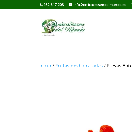
632 817 208
info@delicatessendelmundo.es
Inicio
/
Frutas deshidratadas
/ Fresas Ent