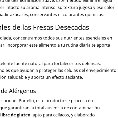
o de deshidratación suave. Este método elimina el agua
r intacto su aroma intenso, su textura jugosa y ese color
 añadir azúcares, conservantes ni colorantes químicos.
les de las Fresas Desecadas
trolada, concentramos todos sus nutrientes esenciales en
tar. Incorporar este alimento a tu rutina diaria te aporta
elente fuente natural para fortalecer tus defensas.
noles que ayudan a proteger las células del envejecimiento.
ión saludable y aporta un efecto saciante.
 de Alérgenos
rioridad. Por ello, este producto se procesa en
 que garantizan la total ausencia de contaminación
libre de gluten
, apto para celíacos, y elaborado