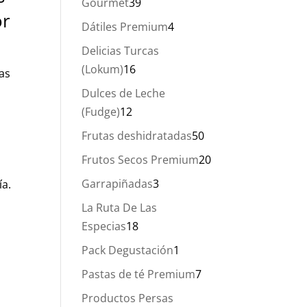
39
Gourmet
39
or
productos
4
Dátiles Premium
4
productos
Delicias Turcas
16
(Lokum)
16
as
productos
Dulces de Leche
12
(Fudge)
12
productos
50
Frutas deshidratadas
50
productos
20
Frutos Secos Premium
20
productos
3
Garrapiñadas
3
ía.
productos
La Ruta De Las
18
Especias
18
productos
1
Pack Degustación
1
producto
7
Pastas de té Premium
7
productos
Productos Persas