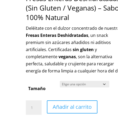
precios:
(Sin Gluten / Veganas) – Sab
desde
7,50 €
100% Natural
hasta
Deléitate con el dulzor concentrado de nuestr
23,00 €
Fresas Enteras Deshidratadas
, un snack
premium sin azúcares añadidos ni aditivos
artificiales. Certificadas
sin gluten
y
completamente
veganas
, son la alternativa
perfecta, saludable y crujiente para recargar
energía de forma limpia a cualquier hora del d
Tamaño
Fresas
Añadir al carrito
Enteras
Deshidratadas