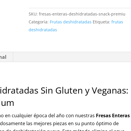
Sin
SKU:
fresas-enteras-deshidratadas-snack-premiu
Gluten
Categoría:
Frutas deshidratadas
Etiqueta:
frutas
y
deshidratadas
Veganas
cantidad
nal
idratadas Sin Gluten y Veganas:
mium
ano en cualquier época del año con nuestras
Fresas Enteras
adosamente las mejores piezas en su punto óptimo de