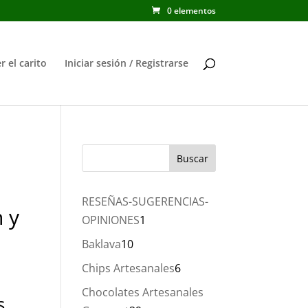
0 elementos
r el carito
Iniciar sesión / Registrarse
RESEÑAS-SUGERENCIAS-
 y
1
OPINIONES
1
producto
10
Baklava
10
productos
6
Chips Artesanales
6
productos
Chocolates Artesanales
s