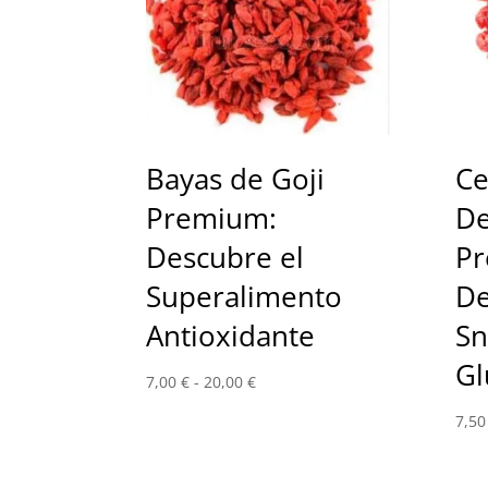
Bayas de Goji
Ce
Premium:
De
Descubre el
Pr
Superalimento
De
Antioxidante
Sn
Gl
Rango
7,00
€
-
20,00
€
de
7,5
precios:
desde
7,00 €