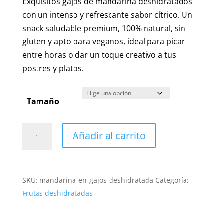
Exquisitos gajos de mandarina deshidratados
precios:
con un intenso y refrescante sabor cítrico. Un
desde
snack saludable premium, 100% natural, sin
7,50 €
gluten y apto para veganos, ideal para picar
hasta
entre horas o dar un toque creativo a tus
20,00 €
postres y platos.
Tamaño
Mandarina
Añadir al carrito
en
Gajos
Deshidratada
SKU:
mandarina-en-gajos-deshidratada
Categoría:
|
Frutas deshidratadas
Sin
Gluten