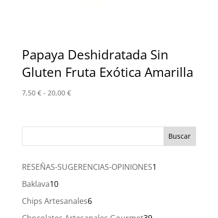
Papaya Deshidratada Sin
Gluten Fruta Exótica Amarilla
Rango
7,50
€
-
20,00
€
de
precios:
desde
7,50 €
hasta
20,00 €
1
RESEÑAS-SUGERENCIAS-OPINIONES
1
producto
10
Baklava
10
productos
6
Chips Artesanales
6
productos
39
Chocolates Artesanales Gourmet
39