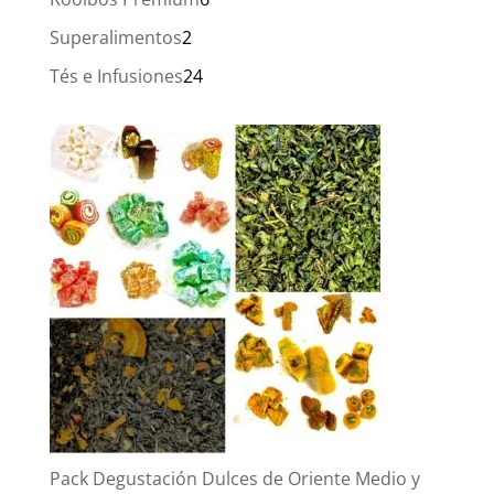
productos
2
Superalimentos
2
productos
24
Tés e Infusiones
24
productos
Pack Degustación Dulces de Oriente Medio y