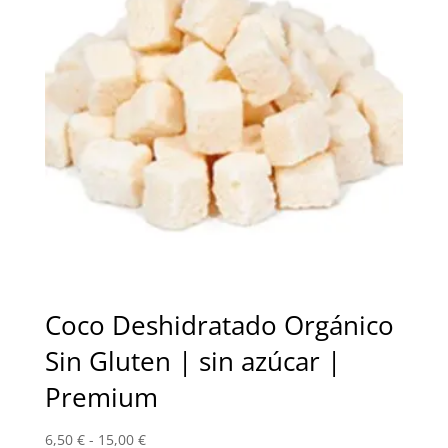
Coco Deshidratado Orgánico
Sin Gluten | sin azúcar |
Premium
Rango
6,50
€
-
15,00
€