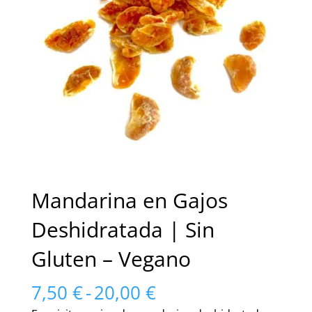
Mandarina en Gajos
Deshidratada | Sin
Gluten – Vegano
Rango
7,50
€
-
20,00
€
de