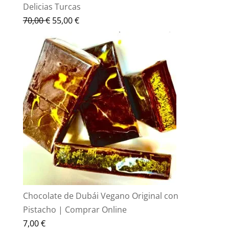
Delicias Turcas
El
El
70,00
€
55,00
€
precio
precio
original
actual
era:
es:
70,00 €.
55,00 €.
Chocolate de Dubái Vegano Original con
Pistacho | Comprar Online
7,00
€