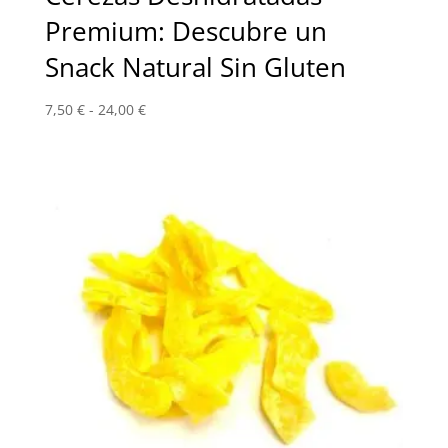
Premium: Descubre un
Snack Natural Sin Gluten
Rango
7,50
€
-
24,00
€
de
precios:
desde
7,50 €
hasta
24,00 €