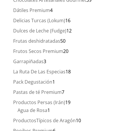
productos
4
Dátiles Premium
4
productos
16
Delicias Turcas (Lokum)
16
productos
12
Dulces de Leche (Fudge)
12
productos
50
Frutas deshidratadas
50
productos
20
Frutos Secos Premium
20
productos
3
Garrapiñadas
3
productos
18
La Ruta De Las Especias
18
productos
1
Pack Degustación
1
producto
7
Pastas de té Premium
7
productos
19
Productos Persas (Irán)
19
1
productos
Agua de Rosa
1
producto
10
ProductosTípicos de Aragón
10
productos
6
Rooibos Premium
6