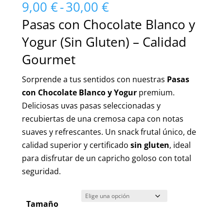
Rango
9,00
€
-
30,00
€
de
Pasas con Chocolate Blanco y
precios:
Yogur (Sin Gluten) – Calidad
desde
9,00 €
Gourmet
hasta
Sorprende a tus sentidos con nuestras
Pasas
30,00 €
con Chocolate Blanco y Yogur
premium.
Deliciosas uvas pasas seleccionadas y
recubiertas de una cremosa capa con notas
suaves y refrescantes. Un snack frutal único, de
calidad superior y certificado
sin gluten
, ideal
para disfrutar de un capricho goloso con total
seguridad.
Tamaño