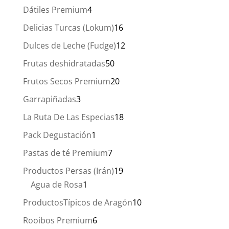
productos
4
Dátiles Premium
4
productos
16
Delicias Turcas (Lokum)
16
productos
12
Dulces de Leche (Fudge)
12
productos
50
Frutas deshidratadas
50
productos
20
Frutos Secos Premium
20
productos
3
Garrapiñadas
3
productos
18
La Ruta De Las Especias
18
productos
1
Pack Degustación
1
producto
7
Pastas de té Premium
7
productos
19
Productos Persas (Irán)
19
1
productos
Agua de Rosa
1
producto
10
ProductosTípicos de Aragón
10
productos
6
Rooibos Premium
6