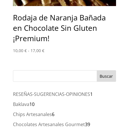
Rodaja de Naranja Bañada
en Chocolate Sin Gluten
¡Premium!
Rango
10,00
€
-
17,00
€
de
precios:
desde
10,00 €
hasta
17,00 €
1
RESEÑAS-SUGERENCIAS-OPINIONES
1
producto
10
Baklava
10
productos
6
Chips Artesanales
6
productos
39
Chocolates Artesanales Gourmet
39