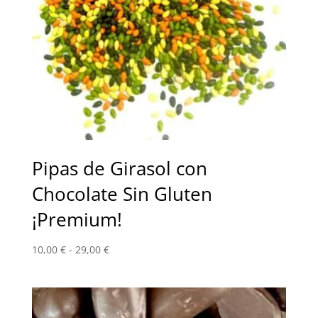
Pipas de Girasol con
Chocolate Sin Gluten
¡Premium!
Rango
10,00
€
-
29,00
€
de
precios:
desde
10,00 €