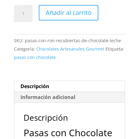
Pasas
Añadir al carrito
con
Chocolate
Blanco
SKU:
pasas-con-ron-recubiertas-de-chocolate-leche
y
Categoría:
Chocolates Artesanales Gourmet
Etiqueta:
Yogur
pasas con chocolate
Sin
Gluten
¡Premium!
cantidad
Descripción
Información adicional
Descripción
Pasas con Chocolate