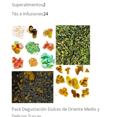
productos
2
Superalimentos
2
productos
24
Tés e Infusiones
24
productos
Pack Degustación Dulces de Oriente Medio y
Delicias Turcas