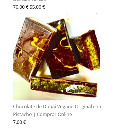
El
El
70,00
€
55,00
€
precio
precio
original
actual
era:
es:
70,00 €.
55,00 €.
Chocolate de Dubái Vegano Original con
Pistacho | Comprar Online
7,00
€