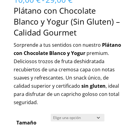
de
Plátano con Chocolate
precios:
Blanco y Yogur (Sin Gluten) –
desde
10,00 €
Calidad Gourmet
hasta
Sorprende a tus sentidos con nuestro
Plátano
29,00 €
con Chocolate Blanco y Yogur
premium.
Deliciosos trozos de fruta deshidratada
recubiertos de una cremosa capa con notas
suaves y refrescantes. Un snack único, de
calidad superior y certificado
sin gluten
, ideal
para disfrutar de un capricho goloso con total
seguridad.
Tamaño