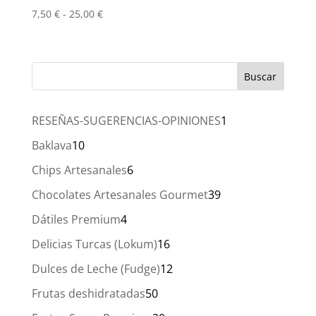
Rango
7,50
€
-
25,00
€
de
precios:
desde
7,50 €
hasta
25,00 €
1
RESEÑAS-SUGERENCIAS-OPINIONES
1
producto
10
Baklava
10
productos
6
Chips Artesanales
6
productos
39
Chocolates Artesanales Gourmet
39
productos
4
Dátiles Premium
4
productos
16
Delicias Turcas (Lokum)
16
productos
12
Dulces de Leche (Fudge)
12
productos
50
Frutas deshidratadas
50
productos