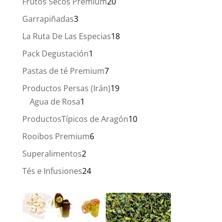
20
Frutos Secos Premium
20
productos
3
Garrapiñadas
3
productos
18
La Ruta De Las Especias
18
productos
1
Pack Degustación
1
producto
7
Pastas de té Premium
7
productos
19
Productos Persas (Irán)
19
1
productos
Agua de Rosa
1
producto
10
ProductosTípicos de Aragón
10
productos
6
Rooibos Premium
6
productos
2
Superalimentos
2
productos
24
Tés e Infusiones
24
productos