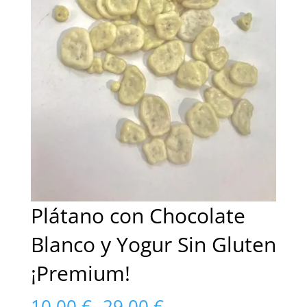
Plátano con Chocolate
Blanco y Yogur Sin Gluten
¡Premium!
Rango
10,00
€
-
29,00
€