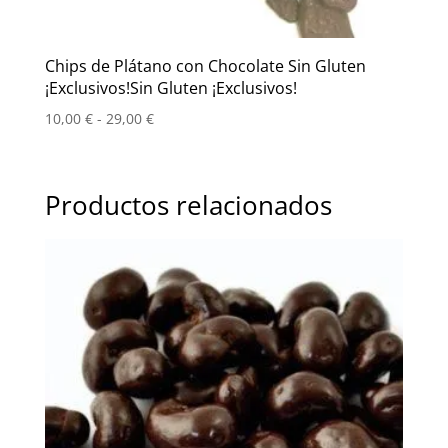
Chips de Plátano con Chocolate Sin Gluten
¡Exclusivos!Sin Gluten ¡Exclusivos!
Rango
10,00
€
-
29,00
€
de
precios:
desde
Productos relacionados
10,00 €
hasta
29,00 €