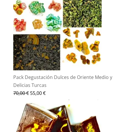
Pack Degustación Dulces de Oriente Medio y
Delicias Turcas
El
El
70,00
€
55,00
€
precio
precio
original
actual
era:
es:
70,00 €.
55,00 €.