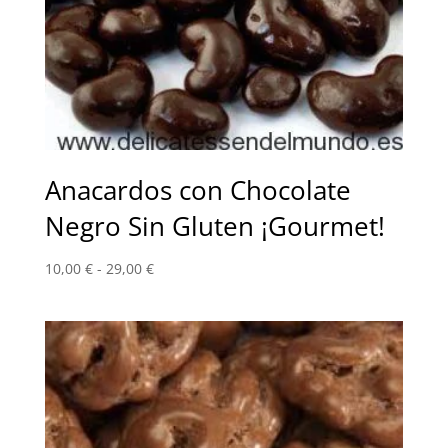
Anacardos con Chocolate
Negro Sin Gluten ¡Gourmet!
Rango
10,00
€
-
29,00
€
de
precios:
desde
10,00 €
hasta
29,00 €