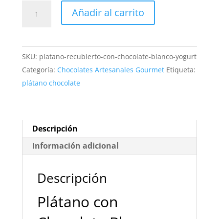
Plátano
Añadir al carrito
con
Chocolate
Blanco
SKU:
platano-recubierto-con-chocolate-blanco-yogurt
y
Categoría:
Chocolates Artesanales Gourmet
Etiqueta:
Yogur
plátano chocolate
Sin
Gluten
¡Premium!
cantidad
Descripción
Información adicional
Descripción
Plátano con