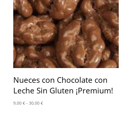
Nueces con Chocolate con
Leche Sin Gluten ¡Premium!
Rango
9,00
€
-
30,00
€
de
precios:
desde
9,00 €