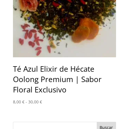
Té Azul Elixir de Hécate
Oolong Premium | Sabor
Floral Exclusivo
Rango
8,00
€
-
30,00
€
de
precios:
desde
8,00 €