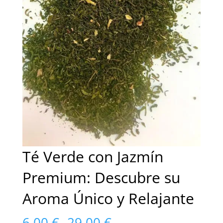
Té Verde con Jazmín
Premium: Descubre su
Aroma Único y Relajante
Rango
6,00
€
-
29,00
€