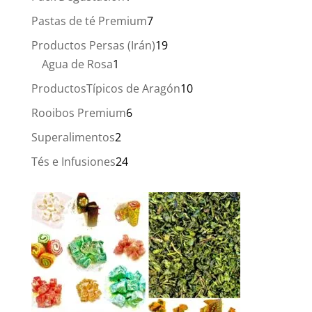
producto
7
Pastas de té Premium
7
productos
19
Productos Persas (Irán)
19
1
productos
Agua de Rosa
1
producto
10
ProductosTípicos de Aragón
10
productos
6
Rooibos Premium
6
productos
2
Superalimentos
2
productos
24
Tés e Infusiones
24
productos