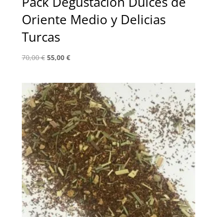
Pack Degustación Dulces de
Oriente Medio y Delicias
Turcas
El
El
70,00
€
55,00
€
precio
precio
original
actual
era:
es:
70,00 €.
55,00 €.