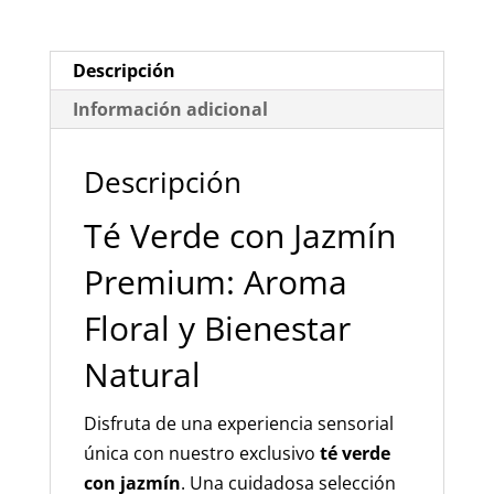
su
Aroma
Único
Descripción
y
Información adicional
Relajante
cantidad
Descripción
Té Verde con Jazmín
Premium: Aroma
Floral y Bienestar
Natural
Disfruta de una experiencia sensorial
única con nuestro exclusivo
té verde
con jazmín
. Una cuidadosa selección