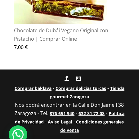
Chocolate de Dubái Vegano Original con
Pistacho | Comprar Online
7,00
€
-
-
Comprar baklava
Comprar delicias turcas
Tienda
gourmet Zaragoza
Nos podrá encontrar en la Calle Don Jaime I 38
Zaragoza - Tel.
-
-
876 651 940
632 81 72 08
Política
-
-
de Privacidad
Aviso Legal
Condiciones generales
de venta