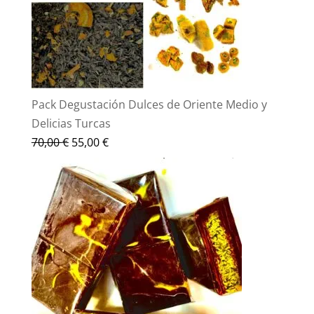
Pack Degustación Dulces de Oriente Medio y
Delicias Turcas
El
El
70,00
€
55,00
€
precio
precio
original
actual
era:
es:
70,00 €.
55,00 €.