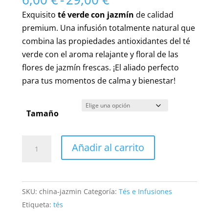
de
Exquisito
té verde con jazmín
de calidad
precios:
premium. Una infusión totalmente natural que
desde
combina las propiedades antioxidantes del té
6,00 €
verde con el aroma relajante y floral de las
hasta
flores de jazmín frescas. ¡El aliado perfecto
29,00 €
para tus momentos de calma y bienestar!
Tamaño
Té
Añadir al carrito
Verde
con
Jazmín
SKU:
china-jazmin
Categoría:
Tés e Infusiones
Premium:
Etiqueta:
tés
Descubre