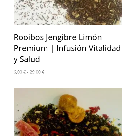
Rooibos Jengibre Limón
Premium | Infusión Vitalidad
y Salud
Rango
6,00
€
-
29,00
€
de
precios:
desde
6,00 €
hasta
29,00 €