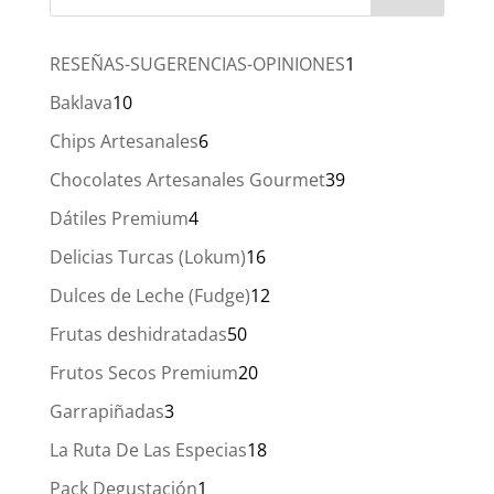
hasta
30,00 €
1
RESEÑAS-SUGERENCIAS-OPINIONES
1
producto
10
Baklava
10
productos
6
Chips Artesanales
6
productos
39
Chocolates Artesanales Gourmet
39
productos
4
Dátiles Premium
4
productos
16
Delicias Turcas (Lokum)
16
productos
12
Dulces de Leche (Fudge)
12
productos
50
Frutas deshidratadas
50
productos
20
Frutos Secos Premium
20
productos
3
Garrapiñadas
3
productos
18
La Ruta De Las Especias
18
productos
1
Pack Degustación
1