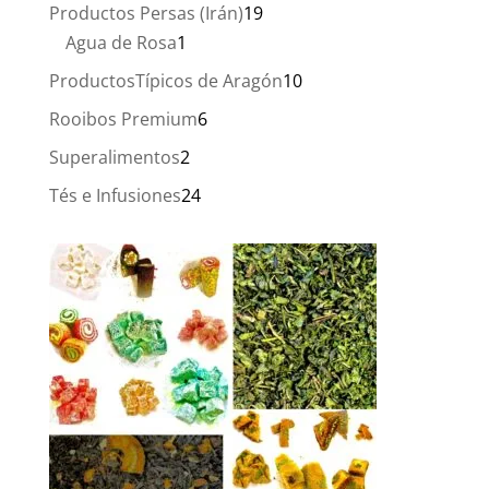
productos
19
Productos Persas (Irán)
19
1
productos
Agua de Rosa
1
producto
10
ProductosTípicos de Aragón
10
productos
6
Rooibos Premium
6
productos
2
Superalimentos
2
productos
24
Tés e Infusiones
24
productos