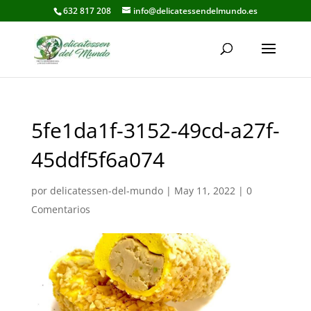
632 817 208
info@delicatessendelmundo.es
5fe1da1f-3152-49cd-a27f-
45ddf5f6a074
por
delicatessen-del-mundo
|
May 11, 2022
|
0
Comentarios