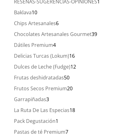
1
RESEÑAS-SUGERENCIAS-OPINIONES
1
producto
10
Baklava
10
productos
6
Chips Artesanales
6
productos
39
Chocolates Artesanales Gourmet
39
productos
4
Dátiles Premium
4
productos
16
Delicias Turcas (Lokum)
16
productos
12
Dulces de Leche (Fudge)
12
productos
50
Frutas deshidratadas
50
productos
20
Frutos Secos Premium
20
productos
3
Garrapiñadas
3
productos
18
La Ruta De Las Especias
18
productos
1
Pack Degustación
1
producto
7
Pastas de té Premium
7