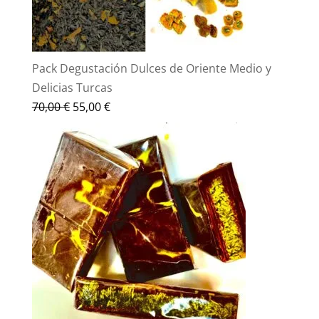
Pack Degustación Dulces de Oriente Medio y
Delicias Turcas
El
El
70,00
€
55,00
€
precio
precio
original
actual
era:
es:
70,00 €.
55,00 €.