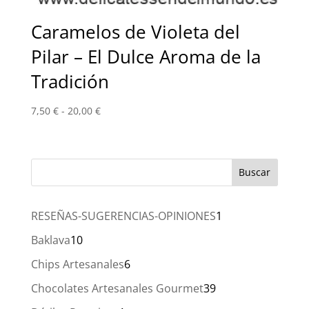
Caramelos de Violeta del
Pilar – El Dulce Aroma de la
Tradición
Rango
7,50
€
-
20,00
€
de
precios:
desde
7,50 €
hasta
20,00 €
1
RESEÑAS-SUGERENCIAS-OPINIONES
1
producto
10
Baklava
10
productos
6
Chips Artesanales
6
productos
39
Chocolates Artesanales Gourmet
39
productos