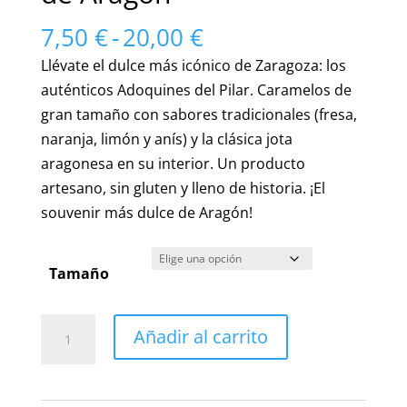
Rango
7,50
€
-
20,00
€
de
Llévate el dulce más icónico de Zaragoza: los
precios:
auténticos Adoquines del Pilar. Caramelos de
desde
gran tamaño con sabores tradicionales (fresa,
7,50 €
naranja, limón y anís) y la clásica jota
hasta
aragonesa en su interior. Un producto
20,00 €
artesano, sin gluten y lleno de historia. ¡El
souvenir más dulce de Aragón!
Tamaño
Auténticos
Añadir al carrito
Adoquines
Minis
del