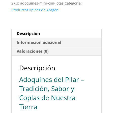
SKU:
adoquines-mini-con-jotas
Categoría:
Pilar
ProductosTípicos de Aragón
–
El
Caramelo
Más
Descripción
Famoso
Información adicional
de
Valoraciones (0)
Aragón
cantidad
Descripción
Adoquines del Pilar –
Tradición, Sabor y
Coplas de Nuestra
Tierra