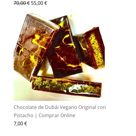
El
El
70,00
€
55,00
€
precio
precio
original
actual
era:
es:
70,00 €.
55,00 €.
Chocolate de Dubái Vegano Original con
Pistacho | Comprar Online
7,00
€