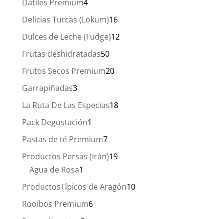
4
Dátiles Premium
4
productos
16
Delicias Turcas (Lokum)
16
productos
12
Dulces de Leche (Fudge)
12
productos
50
Frutas deshidratadas
50
productos
20
Frutos Secos Premium
20
productos
3
Garrapiñadas
3
productos
18
La Ruta De Las Especias
18
productos
1
Pack Degustación
1
producto
7
Pastas de té Premium
7
productos
19
Productos Persas (Irán)
19
1
productos
Agua de Rosa
1
producto
10
ProductosTípicos de Aragón
10
productos
6
Rooibos Premium
6
productos