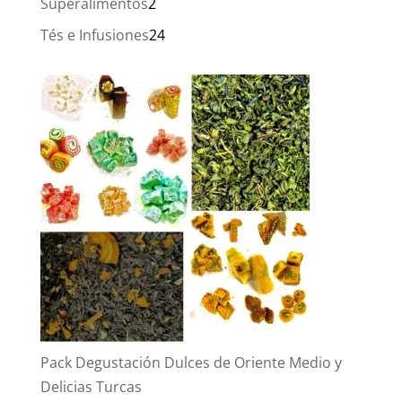
2
Superalimentos
2
productos
24
Tés e Infusiones
24
productos
Pack Degustación Dulces de Oriente Medio y
Delicias Turcas