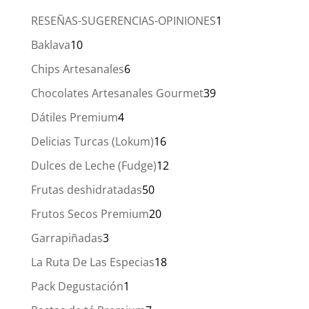
25,00 €
1
RESEÑAS-SUGERENCIAS-OPINIONES
1
producto
10
Baklava
10
productos
6
Chips Artesanales
6
productos
39
Chocolates Artesanales Gourmet
39
productos
4
Dátiles Premium
4
productos
16
Delicias Turcas (Lokum)
16
productos
12
Dulces de Leche (Fudge)
12
productos
50
Frutas deshidratadas
50
productos
20
Frutos Secos Premium
20
productos
3
Garrapiñadas
3
productos
18
La Ruta De Las Especias
18
productos
1
Pack Degustación
1
producto