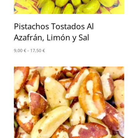
Pistachos Tostados Al
Azafrán, Limón y Sal
Rango
9,00
€
-
17,50
€
de
precios:
desde
9,00 €
hasta
17,50 €