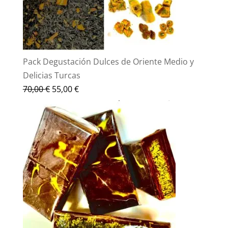
Pack Degustación Dulces de Oriente Medio y
Delicias Turcas
El
El
70,00
€
55,00
€
precio
precio
original
actual
era:
es:
70,00 €.
55,00 €.