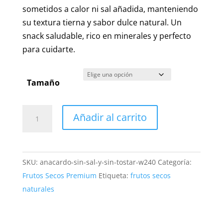
hasta
sometidos a calor ni sal añadida, manteniendo
17,00 €
su textura tierna y sabor dulce natural. Un
snack saludable, rico en minerales y perfecto
para cuidarte.
Tamaño
Anacardos
Añadir al carrito
Crudos
Calibre
240
SKU:
anacardo-sin-sal-y-sin-tostar-w240
Categoría:
|
Frutos Secos Premium
Etiqueta:
frutos secos
Snack
naturales
**Increíble**
y
Saludable