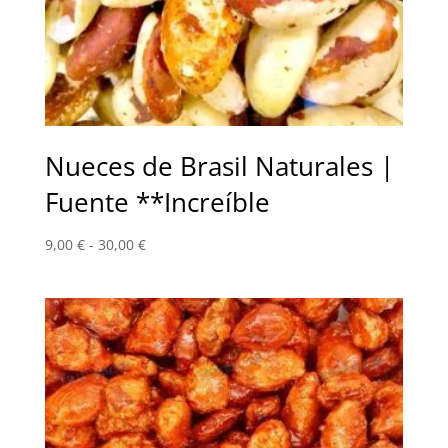
Nueces de Brasil Naturales |
Fuente **Increíble
Rango
9,00
€
-
30,00
€
de
precios:
desde
9,00 €
hasta
30,00 €