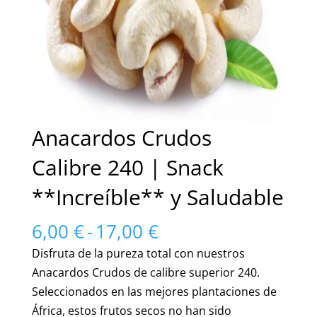
Anacardos Crudos
Calibre 240 | Snack
**Increíble** y Saludable
Rango
6,00
€
-
17,00
€
de
Disfruta de la pureza total con nuestros
precios:
Anacardos Crudos de calibre superior 240.
desde
Seleccionados en las mejores plantaciones de
6,00 €
África, estos frutos secos no han sido