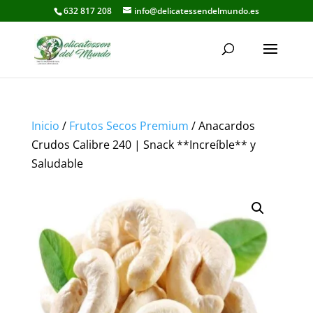
632 817 208
info@delicatessendelmundo.es
Inicio
/
Frutos Secos Premium
/ Anacardos
Crudos Calibre 240 | Snack **Increíble** y
Saludable