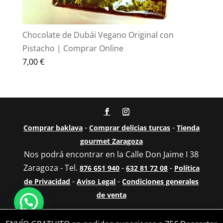
Chocolate de Dubái Vegano Original con
Pistacho | Comprar Online
7,00
€
-
-
Comprar baklava
Comprar delicias turcas
Tienda
gourmet Zaragoza
Nos podrá encontrar en la Calle Don Jaime I 38
Zaragoza - Tel.
-
-
876 651 940
632 81 72 08
Política
-
-
de Privacidad
Aviso Legal
Condiciones generales
de venta