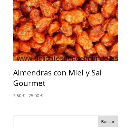
Almendras con Miel y Sal
Gourmet
Rango
7,50
€
-
25,00
€
de
precios:
desde
7,50 €
hasta