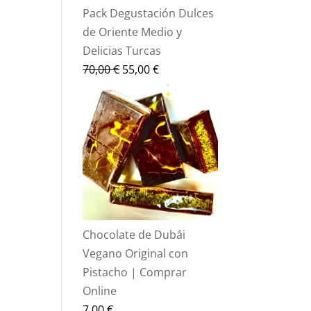
Pack Degustación Dulces
de Oriente Medio y
Delicias Turcas
El
El
70,00
€
55,00
€
precio
precio
original
actual
era:
es:
70,00 €.
55,00 €.
Chocolate de Dubái
Vegano Original con
Pistacho | Comprar
Online
7,00
€