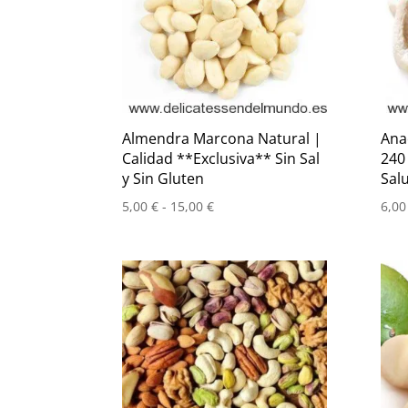
Almendra Marcona Natural |
Ana
Calidad **Exclusiva** Sin Sal
240
y Sin Gluten
Sal
Rango
5,00
€
-
15,00
€
6,0
de
precios:
desde
5,00 €
hasta
15,00 €