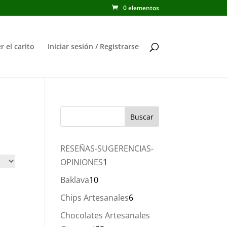
0 elementos
r el carito
Iniciar sesión / Registrarse
RESEÑAS-SUGERENCIAS-
1
OPINIONES
1
producto
10
Baklava
10
productos
6
Chips Artesanales
6
productos
Chocolates Artesanales