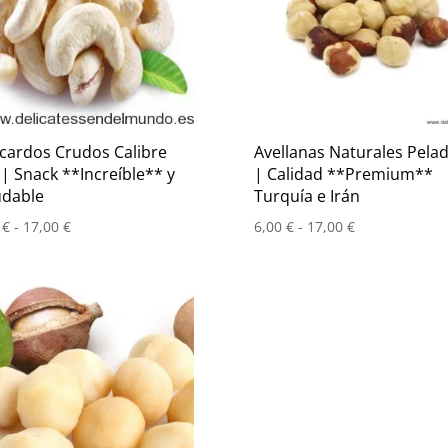
cardos Crudos Calibre
Avellanas Naturales Pela
 | Snack **Increíble** y
| Calidad **Premium**
udable
Turquía e Irán
Rango
Rango
0
€
-
17,00
€
6,00
€
-
17,00
€
de
de
precios:
precios:
desde
desde
6,00 €
6,00 €
hasta
hasta
17,00 €
17,00 €