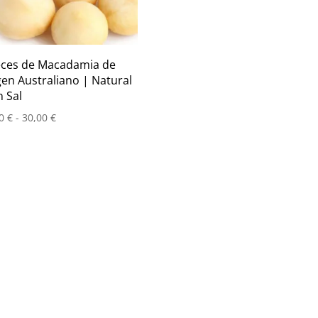
ces de Macadamia de
gen Australiano | Natural
n Sal
Rango
00
€
-
30,00
€
de
precios:
desde
10,00 €
hasta
30,00 €