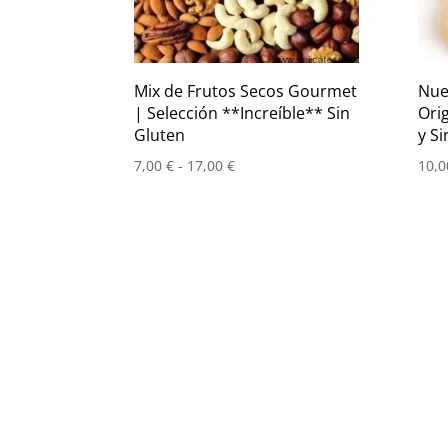
Mix de Frutos Secos Gourmet
Nue
| Selección **Increíble** Sin
Ori
Gluten
y Si
Rango
7,00
€
-
17,00
€
10,
de
precios:
desde
7,00 €
hasta
17,00 €