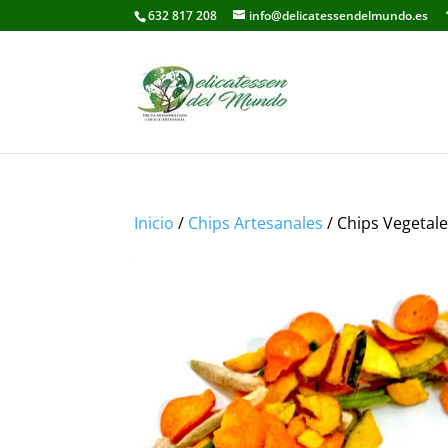
632 817 208
info@delicatessendelmundo.es
Inicio
/
Chips Artesanales
/ Chips Vegetale