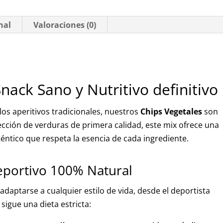
y
Sin
nal
Valoraciones (0)
Gluten
cantidad
Snack Sano y Nutritivo definitivo
los aperitivos tradicionales, nuestros
Chips Vegetales
son
ección de verduras de primera calidad, este mix ofrece una
téntico que respeta la esencia de cada ingrediente.
eportivo 100% Natural
daptarse a cualquier estilo de vida, desde el deportista
sigue una dieta estricta: