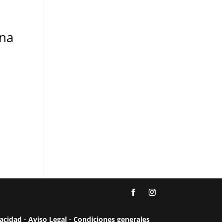
na
-
-
vacidad
Aviso Legal
Condiciones generales