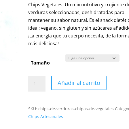
precios:
Chips Vegetales. Un mix nutritivo y crujiente d
desde
verduras seleccionadas, deshidratadas para
4,00 €
mantener su sabor natural. Es el snack dietéti
hasta
ideal: vegano, sin gluten y sin azúcares añadid
7,80 €
¡La energía que tu cuerpo necesita, de la form
más deliciosa!
Tamaño
Chips
Añadir al carrito
Vegetales
Crujientes
|
SKU:
chips-de-verduras-chipas-de-vegetales
Categor
Snack
Chips Artesanales
**Increíble**
Vegano