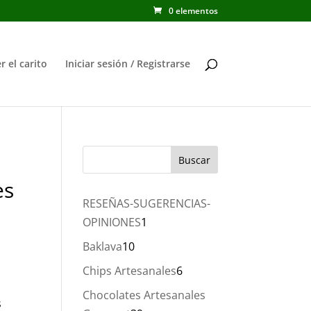
0 elementos
r el carito
Iniciar sesión / Registrarse
es
RESEÑAS-SUGERENCIAS-
1
OPINIONES
1
producto
10
Baklava
10
productos
6
Chips Artesanales
6
productos
Chocolates Artesanales
s