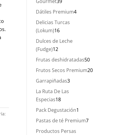
39
Gourmet
39
e
productos
4
Dátiles Premium
4
productos
co
Delicias Turcas
os.
16
(Lokum)
16
a
productos
Dulces de Leche
12
(Fudge)
12
productos
50
Frutas deshidratadas
50
productos
20
Frutos Secos Premium
20
productos
3
Garrapiñadas
3
productos
La Ruta De Las
18
Especias
18
productos
1
Pack Degustación
1
ía:
producto
7
Pastas de té Premium
7
productos
Productos Persas