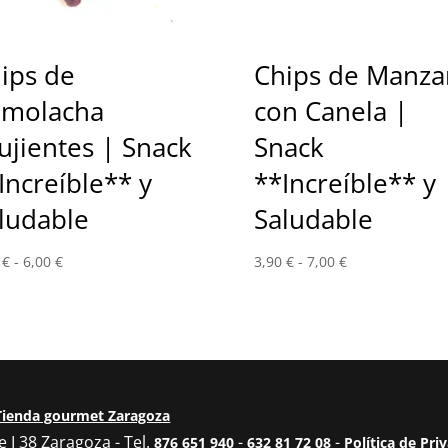
ips de
Chips de Manza
molacha
con Canela |
ujientes | Snack
Snack
Increíble** y
**Increíble** y
ludable
Saludable
Rango
Rango
0
€
-
6,00
€
3,90
€
-
7,00
€
de
de
precios:
precios:
desde
desde
3,50 €
3,90 €
hasta
hasta
6,00 €
7,00 €
Tienda gourmet Zaragoza
 I 38 Zaragoza - Tel.
-
-
876 651 940
632 81 72 08
Política de Pri