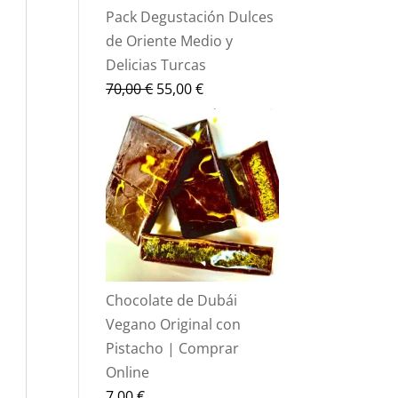
Pack Degustación Dulces
de Oriente Medio y
Delicias Turcas
El
El
70,00
€
55,00
€
precio
precio
original
actual
era:
es:
70,00 €.
55,00 €.
Chocolate de Dubái
Vegano Original con
Pistacho | Comprar
Online
7,00
€