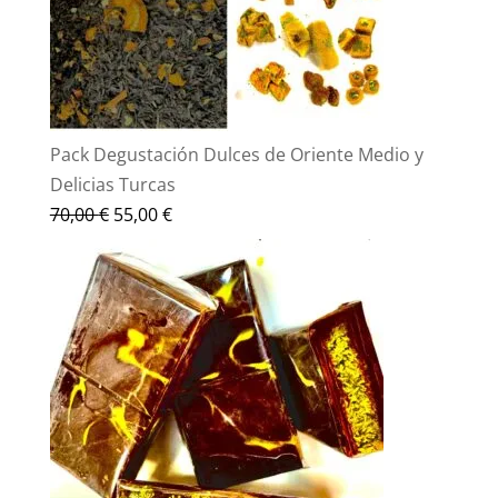
Pack Degustación Dulces de Oriente Medio y
Delicias Turcas
El
El
70,00
€
55,00
€
precio
precio
original
actual
era:
es:
70,00 €.
55,00 €.