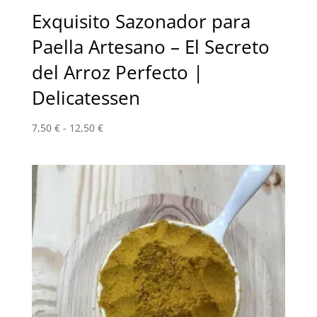
Exquisito Sazonador para
Paella Artesano – El Secreto
del Arroz Perfecto |
Delicatessen
Rango
7,50
€
-
12,50
€
de
precios:
desde
7,50 €
hasta
12,50 €