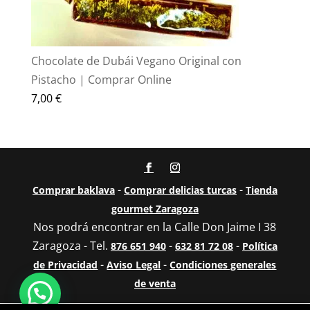
Chocolate de Dubái Vegano Original con
Pistacho | Comprar Online
7,00
€
-
-
Comprar baklava
Comprar delicias turcas
Tienda
gourmet Zaragoza
Nos podrá encontrar en la Calle Don Jaime I 38
Zaragoza - Tel.
-
-
876 651 940
632 81 72 08
Política
-
-
de Privacidad
Aviso Legal
Condiciones generales
de venta