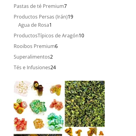
producto
7
Pastas de té Premium
7
productos
19
Productos Persas (Irán)
19
1
productos
Agua de Rosa
1
producto
10
ProductosTípicos de Aragón
10
productos
6
Rooibos Premium
6
productos
2
Superalimentos
2
productos
24
Tés e Infusiones
24
productos