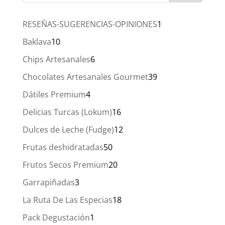
hasta
17,00 €
1
RESEÑAS-SUGERENCIAS-OPINIONES
1
producto
10
Baklava
10
productos
6
Chips Artesanales
6
productos
39
Chocolates Artesanales Gourmet
39
productos
4
Dátiles Premium
4
productos
16
Delicias Turcas (Lokum)
16
productos
12
Dulces de Leche (Fudge)
12
productos
50
Frutas deshidratadas
50
productos
20
Frutos Secos Premium
20
productos
3
Garrapiñadas
3
productos
18
La Ruta De Las Especias
18
productos
1
Pack Degustación
1