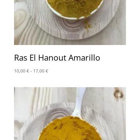
Ras El Hanout Amarillo
Rango
10,00
€
-
17,00
€
de
precios:
desde
10,00 €
hasta
17,00 €