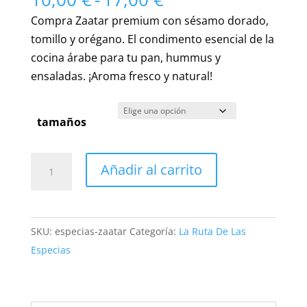
de
Compra Zaatar premium con sésamo dorado,
precios:
tomillo y orégano. El condimento esencial de la
desde
cocina árabe para tu pan, hummus y
10,00 €
ensaladas. ¡Aroma fresco y natural!
hasta
17,00 €
tamaños
Zaatar
Añadir al carrito
Auténtico
|
Mezcla
SKU:
especias-zaatar
Categoría:
La Ruta De Las
de
Especias
Especias
de
Oriente