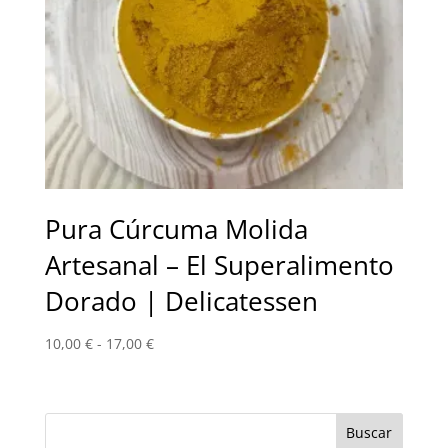
Pura Cúrcuma Molida
Artesanal – El Superalimento
Dorado | Delicatessen
Rango
10,00
€
-
17,00
€
de
precios:
desde
10,00 €