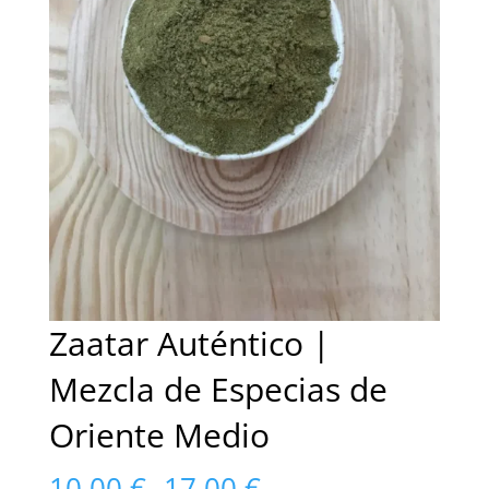
Zaatar Auténtico |
Mezcla de Especias de
Oriente Medio
Rango
10,00
€
-
17,00
€