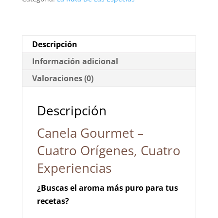
Ceilán,
Vietnam,
Irán
y
Descripción
Turquía
Información adicional
cantidad
Valoraciones (0)
Descripción
Canela Gourmet –
Cuatro Orígenes, Cuatro
Experiencias
¿Buscas el aroma más puro para tus
recetas?