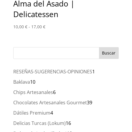
Alma del Asado |
Delicatessen
Rango
10,00
€
-
17,00
€
de
precios:
desde
10,00 €
hasta
17,00 €
1
RESEÑAS-SUGERENCIAS-OPINIONES
1
producto
10
Baklava
10
productos
6
Chips Artesanales
6
productos
39
Chocolates Artesanales Gourmet
39
productos
4
Dátiles Premium
4
productos
16
Delicias Turcas (Lokum)
16
productos