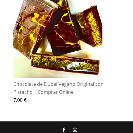
era:
es:
70,00 €.
55,00 €.
Chocolate de Dubái Vegano Original con
Pistacho | Comprar Online
7,00
€