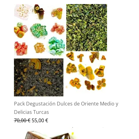
Pack Degustación Dulces de Oriente Medio y
Delicias Turcas
El
El
70,00
€
55,00
€
precio
precio
original
actual