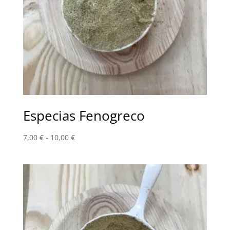
Especias Fenogreco
Rango
7,00
€
-
10,00
€
de
precios:
desde
7,00 €
hasta
10,00 €