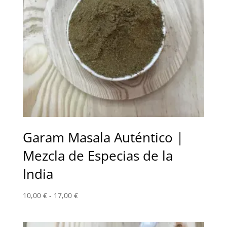
Garam Masala Auténtico |
Mezcla de Especias de la
India
Rango
10,00
€
-
17,00
€
de
precios: