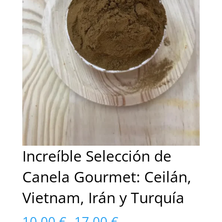
Increíble Selección de
Canela Gourmet: Ceilán,
Vietnam, Irán y Turquía
Rango
10,00
€
-
17,00
€