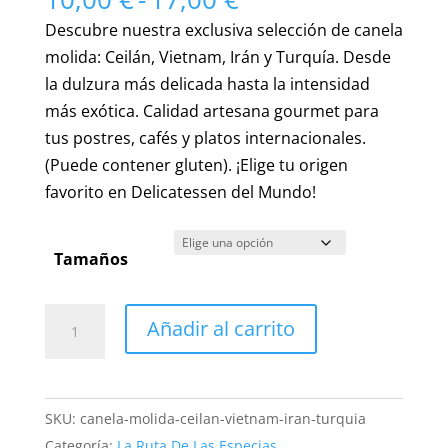
de
Descubre nuestra exclusiva selección de canela
precios:
molida: Ceilán, Vietnam, Irán y Turquía. Desde
desde
la dulzura más delicada hasta la intensidad
10,00 €
más exótica. Calidad artesana gourmet para
hasta
tus postres, cafés y platos internacionales.
17,00 €
(Puede contener gluten). ¡Elige tu origen
favorito en Delicatessen del Mundo!
Tamaños
Increíble
Añadir al carrito
Selección
de
Canela
SKU:
canela-molida-ceilan-vietnam-iran-turquia
Gourmet:
Categoría:
La Ruta De Las Especias