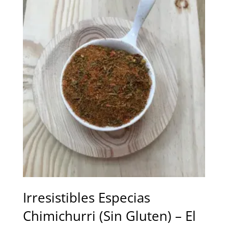
desde
10,00 €
hasta
17,00 €
Irresistibles Especias
Chimichurri (Sin Gluten) – El