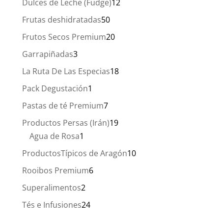
12
Dulces de Leche (Fudge)
12
productos
50
Frutas deshidratadas
50
productos
20
Frutos Secos Premium
20
productos
3
Garrapiñadas
3
productos
18
La Ruta De Las Especias
18
productos
1
Pack Degustación
1
producto
7
Pastas de té Premium
7
productos
19
Productos Persas (Irán)
19
1
productos
Agua de Rosa
1
producto
10
ProductosTípicos de Aragón
10
productos
6
Rooibos Premium
6
productos
2
Superalimentos
2
productos
24
Tés e Infusiones
24
productos