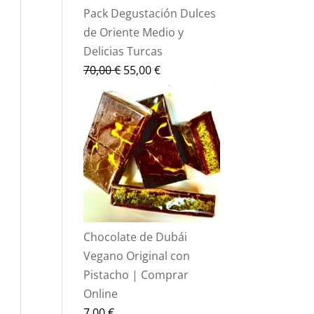
Pack Degustación Dulces
de Oriente Medio y
Delicias Turcas
El
El
70,00
€
55,00
€
precio
precio
original
actual
era:
es:
70,00 €.
55,00 €.
Chocolate de Dubái
Vegano Original con
Pistacho | Comprar
Online
7,00
€