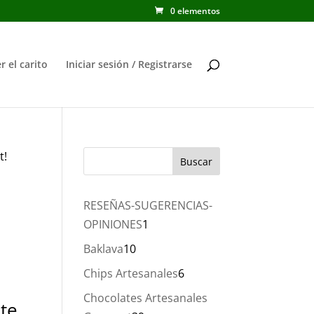
0 elementos
r el carito
Iniciar sesión / Registrarse
t!
RESEÑAS-SUGERENCIAS-
1
OPINIONES
1
producto
10
Baklava
10
productos
6
Chips Artesanales
6
productos
Chocolates Artesanales
te