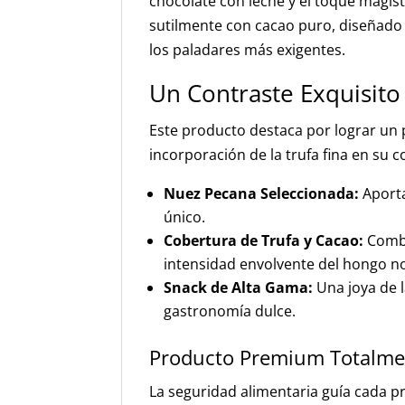
chocolate con leche y el toque magi
sutilmente con cacao puro, diseñado 
los paladares más exigentes.
Un Contraste Exquisito
Este producto destaca por lograr un 
incorporación de la trufa fina en su c
Nuez Pecana Seleccionada:
Aporta
único.
Cobertura de Trufa y Cacao:
Combin
intensidad envolvente del hongo n
Snack de Alta Gama:
Una joya de l
gastronomía dulce.
Producto Premium Totalmen
La seguridad alimentaria guía cada p