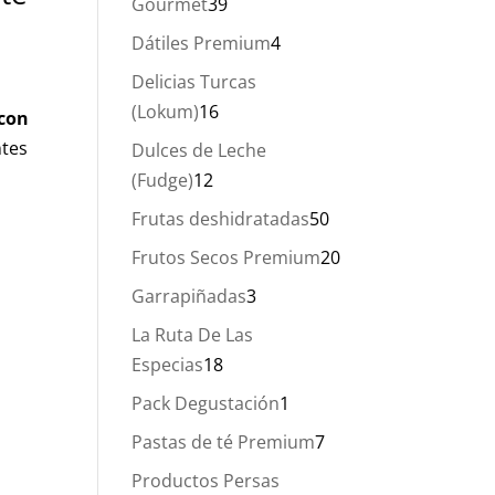
39
Gourmet
39
d
productos
4
Dátiles Premium
4
productos
Delicias Turcas
16
(Lokum)
16
con
productos
ntes
Dulces de Leche
12
(Fudge)
12
productos
50
Frutas deshidratadas
50
productos
20
Frutos Secos Premium
20
productos
3
Garrapiñadas
3
productos
La Ruta De Las
18
Especias
18
productos
1
Pack Degustación
1
producto
7
Pastas de té Premium
7
productos
Productos Persas