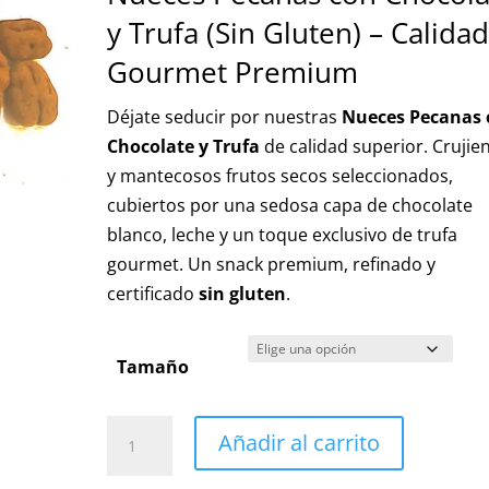
precios:
y Trufa (Sin Gluten) – Calida
desde
7,50 €
Gourmet Premium
hasta
Déjate seducir por nuestras
Nueces Pecanas 
25,00 €
Chocolate y Trufa
de calidad superior. Crujie
y mantecosos frutos secos seleccionados,
cubiertos por una sedosa capa de chocolate
blanco, leche y un toque exclusivo de trufa
gourmet. Un snack premium, refinado y
certificado
sin gluten
.
Tamaño
Nueces
Añadir al carrito
Pecanas
con