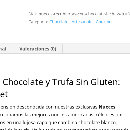
Chocolate
SKU:
nueces-recubiertas-con-chocolate-leche-y-truf
y
Categoría:
Chocolates Artesanales Gourmet
Trufa
Sin
Gluten
¡Gourmet!
nal
Valoraciones (0)
cantidad
Chocolate y Trufa Sin Gluten:
et
imensión desconocida con nuestras exclusivas
Nueces
eccionamos las mejores nueces americanas, célebres por
mos en una lujosa capa que combina chocolate blanco,