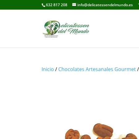
632 817 208
info@delicatessendelmundo.es
Inicio
/
Chocolates Artesanales Gourmet
/