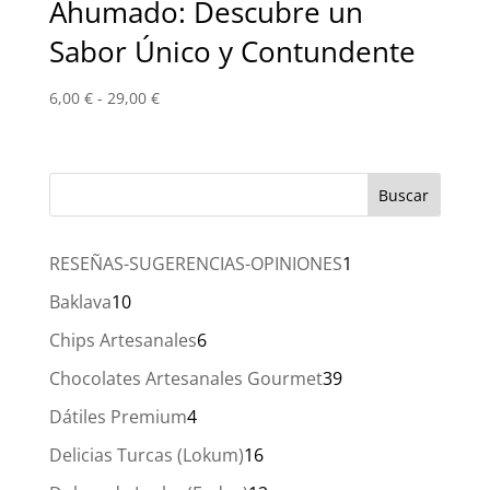
Ahumado: Descubre un
Sabor Único y Contundente
Rango
6,00
€
-
29,00
€
de
precios:
desde
6,00 €
hasta
29,00 €
1
RESEÑAS-SUGERENCIAS-OPINIONES
1
producto
10
Baklava
10
productos
6
Chips Artesanales
6
productos
39
Chocolates Artesanales Gourmet
39
productos
4
Dátiles Premium
4
productos
16
Delicias Turcas (Lokum)
16
productos