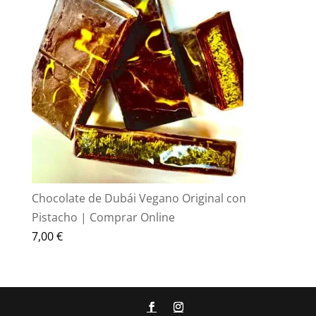
era:
es:
70,00 €.
55,00 €.
Chocolate de Dubái Vegano Original con
Pistacho | Comprar Online
7,00
€