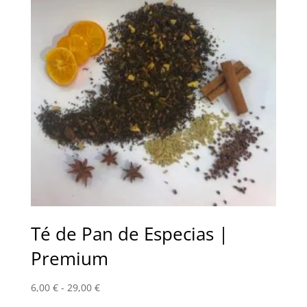
hasta
29,00 €
Té de Pan de Especias |
Premium
Rango
6,00
€
-
29,00
€
de