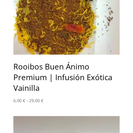
Rooibos Buen Ánimo
Premium | Infusión Exótica
Vainilla
Rango
6,00
€
-
29,00
€
de
precios:
desde
6,00 €