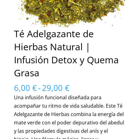
Té Adelgazante de
Hierbas Natural |
Infusión Detox y Quema
Grasa
Rango
6,00
€
-
29,00
€
de
Una infusión funcional diseñada para
precios:
acompañar tu ritmo de vida saludable. Este Té
desde
Adelgazante de Hierbas combina la energía del
6,00 €
mate verde con el poder depurativo del abedul
hasta
y las propiedades digestivas del anís y el
29,00 €