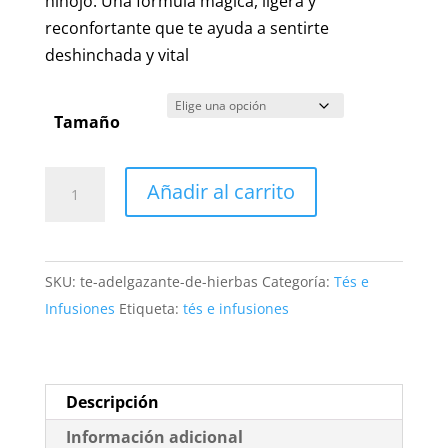
hinojo. Una fórmula mágica, ligera y
reconfortante que te ayuda a sentirte
deshinchada y vital
Tamaño
Té
Añadir al carrito
Adelgazante
de
Hierbas
SKU:
te-adelgazante-de-hierbas
Categoría:
Tés e
Natural
Infusiones
Etiqueta:
tés e infusiones
|
Infusión
Detox
y
Descripción
Quema
Información adicional