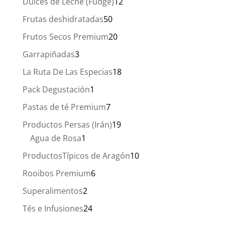
12
Dulces de Leche (Fudge)
12
productos
50
Frutas deshidratadas
50
productos
20
Frutos Secos Premium
20
productos
3
Garrapiñadas
3
productos
18
La Ruta De Las Especias
18
productos
1
Pack Degustación
1
producto
7
Pastas de té Premium
7
productos
19
Productos Persas (Irán)
19
1
productos
Agua de Rosa
1
producto
10
ProductosTípicos de Aragón
10
productos
6
Rooibos Premium
6
productos
2
Superalimentos
2
productos
24
Tés e Infusiones
24
productos