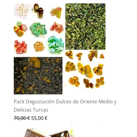
Pack Degustación Dulces de Oriente Medio y
Delicias Turcas
El
El
70,00
€
55,00
€
precio
precio
original
actual