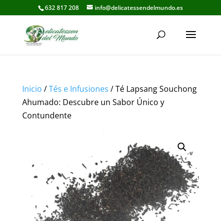
632 817 208
info@delicatessendelmundo.es
Inicio
/
Tés e Infusiones
/ Té Lapsang Souchong
Ahumado: Descubre un Sabor Único y
Contundente