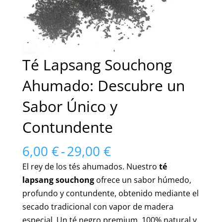
Té Lapsang Souchong
Ahumado: Descubre un
Sabor Único y
Contundente
Rango
6,00
€
-
29,00
€
de
El rey de los tés ahumados. Nuestro
té
precios:
lapsang souchong
ofrece un sabor húmedo,
desde
profundo y contundente, obtenido mediante el
6,00 €
secado tradicional con vapor de madera
hasta
especial. Un té negro premium, 100% natural y