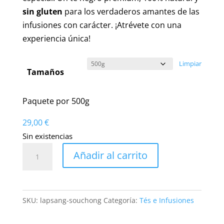
29,00 €
sin gluten
para los verdaderos amantes de las
infusiones con carácter. ¡Atrévete con una
experiencia única!
Limpiar
Tamaños
Paquete por 500g
29,00
€
Sin existencias
Té
Añadir al carrito
Lapsang
Souchong
Ahumado:
SKU:
lapsang-souchong
Categoría:
Tés e Infusiones
Descubre
un