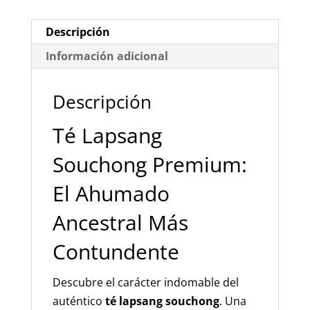
Sabor
Único
Descripción
y
Información adicional
Contundente
cantidad
Descripción
Té Lapsang
Souchong Premium:
El Ahumado
Ancestral Más
Contundente
Descubre el carácter indomable del
auténtico
té lapsang souchong
. Una