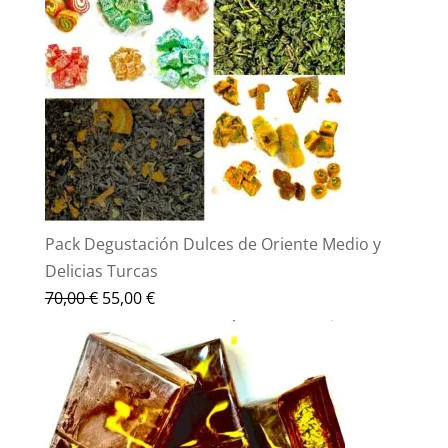
Pack Degustación Dulces de Oriente Medio y
Delicias Turcas
El
El
70,00
€
55,00
€
precio
precio
original
actual
era:
es:
70,00 €.
55,00 €.