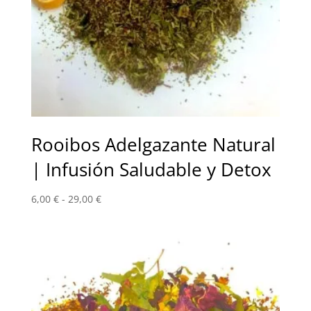
Rooibos Adelgazante Natural
| Infusión Saludable y Detox
Rango
6,00
€
-
29,00
€
de
precios:
desde
6,00 €
hasta
29,00 €