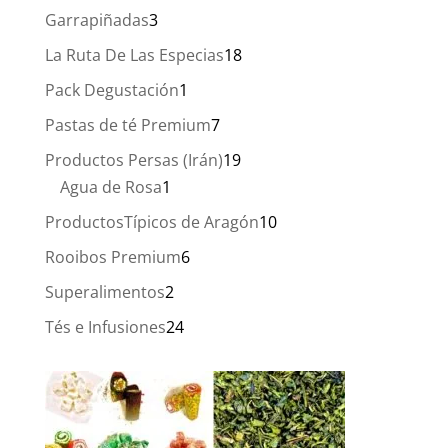
productos
3
Garrapiñadas
3
productos
18
La Ruta De Las Especias
18
productos
1
Pack Degustación
1
producto
7
Pastas de té Premium
7
productos
19
Productos Persas (Irán)
19
1
productos
Agua de Rosa
1
producto
10
ProductosTípicos de Aragón
10
productos
6
Rooibos Premium
6
productos
2
Superalimentos
2
productos
24
Tés e Infusiones
24
productos