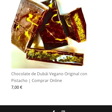
original
actual
era:
es:
70,00 €.
55,00 €.
Chocolate de Dubái Vegano Original con
Pistacho | Comprar Online
7,00
€