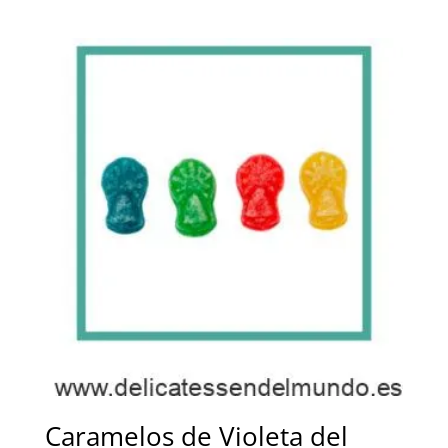
de
precios:
desde
7,50 €
hasta
20,00 €
Caramelos de Violeta del