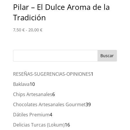
Pilar – El Dulce Aroma de la
Tradición
Rango
7,50
€
-
20,00
€
de
precios:
desde
7,50 €
hasta
20,00 €
1
RESEÑAS-SUGERENCIAS-OPINIONES
1
producto
10
Baklava
10
productos
6
Chips Artesanales
6
productos
39
Chocolates Artesanales Gourmet
39
productos
4
Dátiles Premium
4
productos
16
Delicias Turcas (Lokum)
16