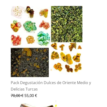
productos
Pack Degustación Dulces de Oriente Medio y
Delicias Turcas
El
El
70,00
€
55,00
€
precio
precio