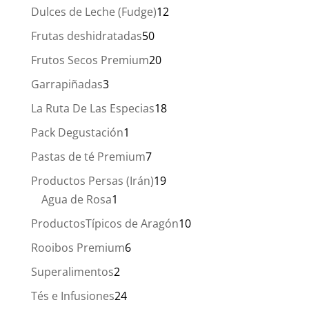
productos
12
Dulces de Leche (Fudge)
12
productos
50
Frutas deshidratadas
50
productos
20
Frutos Secos Premium
20
productos
3
Garrapiñadas
3
productos
18
La Ruta De Las Especias
18
productos
1
Pack Degustación
1
producto
7
Pastas de té Premium
7
productos
19
Productos Persas (Irán)
19
1
productos
Agua de Rosa
1
producto
10
ProductosTípicos de Aragón
10
productos
6
Rooibos Premium
6
productos
2
Superalimentos
2
productos
24
Tés e Infusiones
24